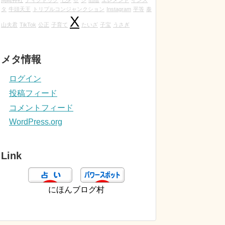
岡崎神社
ティクトック
七夕
せ
シ
旧暦
エレメント
インス
タ
牛頭天王
トリプルコンジャンクション
Instagram
平等
泰
X
山夫君
TikTok
公正
子育て
たいざ
子宝
うさぎ
メタ情報
ログイン
投稿フィード
コメントフィード
WordPress.org
Link
にほんブログ村