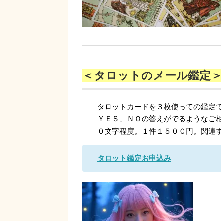
＜タロットのメール鑑定
タロットカードを３枚使っての鑑定
ＹＥＳ、ＮＯの答えがでるようなご
０文字程度。１件１５００円。関連
タロット鑑定お申込み