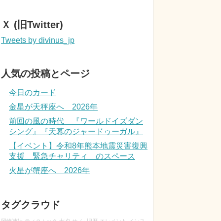
Ｘ (旧Twitter)
Tweets by divinus_jp
人気の投稿とページ
今日のカード
金星が天秤座へ 2026年
前回の風の時代 『ワールドイズダン
シング』『天幕のジャードゥーガル』
【イベント】令和8年熊本地震災害復興
支援 緊急チャリティ のスペース
火星が蟹座へ 2026年
タグクラウド