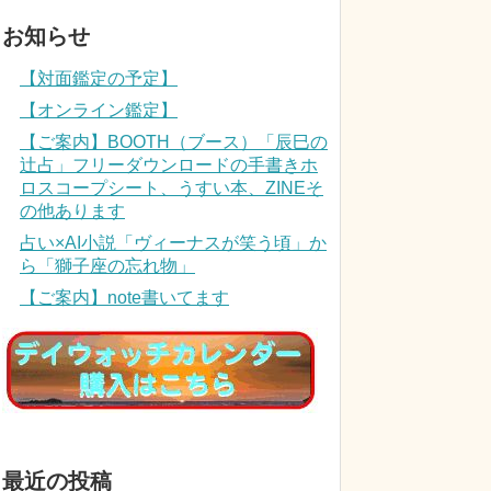
お知らせ
【対面鑑定の予定】
【オンライン鑑定】
【ご案内】BOOTH（ブース）「辰巳の
辻占」フリーダウンロードの手書きホ
ロスコープシート、うすい本、ZINEそ
の他あります
占い×AI小説「ヴィーナスが笑う頃」か
ら「獅子座の忘れ物」
【ご案内】note書いてます
最近の投稿