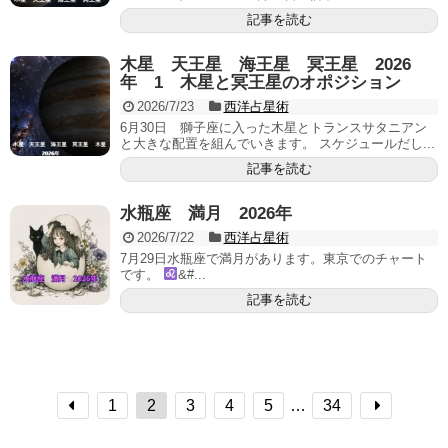
記事を読む
木星 天王星 海王星 冥王星 2026
年 1 木星と冥王星のオポジション
2026/7/23
西洋占星術
6月30日 獅子座に入った木星とトランスサタニアン
と大きな配置を組んでいきます。 スケジュールだし...
記事を読む
水瓶座 満月 2026年
2026/7/22
西洋占星術
7月29日水瓶座で満月があります。東京でのチャート
です。
&#...
記事を読む
1
2
3
4
5
…
34