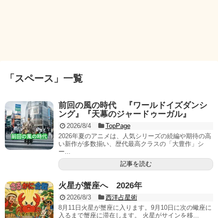
「
スペース
」
一覧
前回の風の時代 『ワールドイズダンシ
ング』『天幕のジャードゥーガル』
2026/8/4
TopPage
2026年夏のアニメは、人気シリーズの続編や期待の高
い新作が多数揃い、歴代最高クラスの「大豊作」シ
ー...
記事を読む
火星が蟹座へ 2026年
2026/8/3
西洋占星術
8月11日火星が蟹座に入ります。9月10日に次の蠍座に
入るまで蟹座に滞在します。 火星がサインを移...