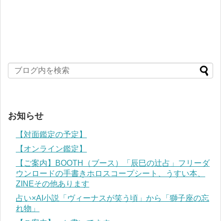
お知らせ
【対面鑑定の予定】
【オンライン鑑定】
【ご案内】BOOTH（ブース）「辰巳の辻占」フリーダ
ウンロードの手書きホロスコープシート、うすい本、
ZINEその他あります
占い×AI小説「ヴィーナスが笑う頃」から「獅子座の忘
れ物」