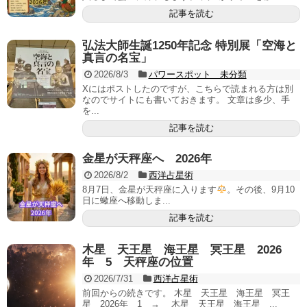
記事を読む
弘法大師生誕1250年記念 特別展「空海と
真言の名宝」
2026/8/3
パワースポット 未分類
Xにはポストしたのですが、こちらで読まれる方は別
なのでサイトにも書いておきます。 文章は多少、手
を...
記事を読む
金星が天秤座へ 2026年
2026/8/2
西洋占星術
8月7日、金星が天秤座に入ります
。その後、9月10
日に蠍座へ移動しま...
記事を読む
木星 天王星 海王星 冥王星 2026
年 5 天秤座の位置
2026/7/31
西洋占星術
前回からの続きです。 木星 天王星 海王星 冥王
星 2026年 1 → 木星 天王星 海王星 ...