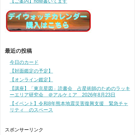
【ご案内】note書いてます
最近の投稿
今日のカード
【対面鑑定の予定】
【オンライン鑑定】
【講座】「東京星図」読書会 占星術師のためのラッキ
ーエリア研究会 ＠アルケミア 2026年8月23日
【イベント】令和8年熊本地震災害復興支援 緊急チャ
リティ のスペース
スポンサーリンク