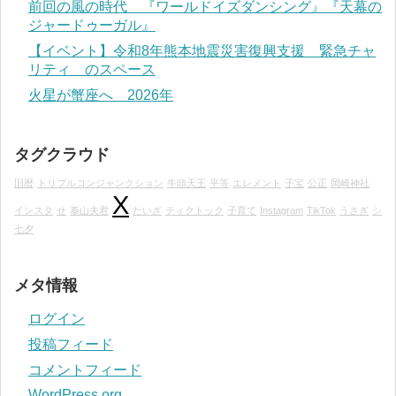
前回の風の時代 『ワールドイズダンシング』『天幕の
ジャードゥーガル』
【イベント】令和8年熊本地震災害復興支援 緊急チャ
リティ のスペース
火星が蟹座へ 2026年
タグクラウド
旧暦
トリプルコンジャンクション
牛頭天王
平等
エレメント
子宝
公正
岡崎神社
X
インスタ
せ
泰山夫君
たいざ
ティクトック
子育て
Instagram
TikTok
うさぎ
シ
七夕
メタ情報
ログイン
投稿フィード
コメントフィード
WordPress.org