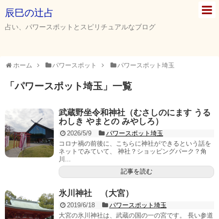
辰巳の辻占
占い、パワースポットとスピリチュアルなブログ
ホーム
パワースポット
パワースポット埼玉
「
パワースポット埼玉
」
一覧
武蔵野坐令和神社（むさしのにます うる
わしき やまとの みやしろ）
2026/5/9
パワースポット埼玉
コロナ禍の前後に、こちらに神社ができるという話を
ネットでみていて、 神社？ショッピングパーク？角
川...
記事を読む
氷川神社 （大宮）
2019/6/18
パワースポット埼玉
大宮の氷川神社は、武蔵の国の一の宮です。 長い参道