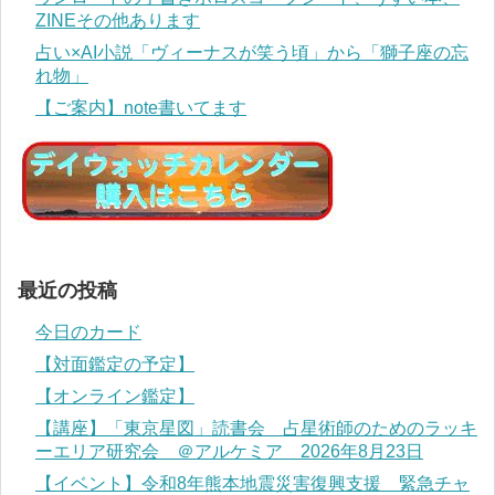
ZINEその他あります
占い×AI小説「ヴィーナスが笑う頃」から「獅子座の忘
れ物」
【ご案内】note書いてます
最近の投稿
今日のカード
【対面鑑定の予定】
【オンライン鑑定】
【講座】「東京星図」読書会 占星術師のためのラッキ
ーエリア研究会 ＠アルケミア 2026年8月23日
【イベント】令和8年熊本地震災害復興支援 緊急チャ