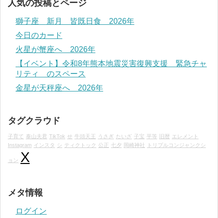
人気の投稿とページ
獅子座 新月 皆既日食 2026年
今日のカード
火星が蟹座へ 2026年
【イベント】令和8年熊本地震災害復興支援 緊急チャ
リティ のスペース
金星が天秤座へ 2026年
タグクラウド
子育て
泰山夫君
TikTok
せ
牛頭天王
うさぎ
たいざ
子宝
平等
旧暦
エレメント
Instagram
インスタ
シ
ティクトック
公正
七夕
岡崎神社
トリプルコンジャンクシ
X
ョン
メタ情報
ログイン