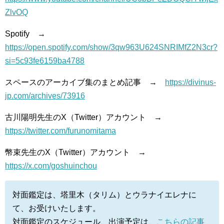
ZlvOQ
Spotify →
https://open.spotify.com/show/3qw963U624SNRIMfZ2N3cr?
si=5c93fe6159ba4788
スペースのアーカイブ集のまとめ記事 →
https://divinus-
jp.com/archives/73916
古川陽明先生のX（Twitter）アカウント →
https://twitter.com/furunomitama
幣束先生のX（Twitter）アカウント →
https://x.com/goshuinchou
対面鑑定は、塔里木（タリム）とウラナイエレナに
て、お受けいたします。
対面鑑定のスケジュール、出演予定は、
こちらの記事