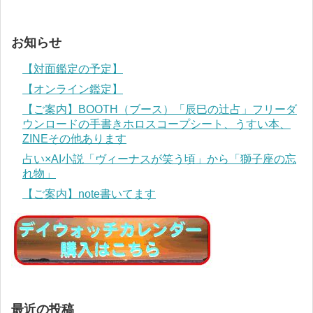
お知らせ
【対面鑑定の予定】
【オンライン鑑定】
【ご案内】BOOTH（ブース）「辰巳の辻占」フリーダ
ウンロードの手書きホロスコープシート、うすい本、
ZINEその他あります
占い×AI小説「ヴィーナスが笑う頃」から「獅子座の忘
れ物」
【ご案内】note書いてます
最近の投稿