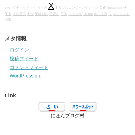
X
たいざ
ティクトック
うさぎ
トリプルコンジャンクション
公正
Instagram
せ
子宝
牛頭天王
七夕
岡崎神社
子育て
平等
インスタ
TikTok
泰山夫君
シ
エレメント
旧暦
メタ情報
ログイン
投稿フィード
コメントフィード
WordPress.org
Link
にほんブログ村