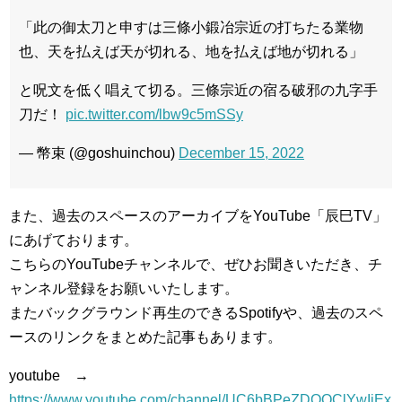
「此の御太刀と申すは三條小鍛冶宗近の打ちたる業物
也、天を払えば天が切れる、地を払えば地が切れる」
と呪文を低く唱えて切る。三條宗近の宿る破邪の九字手
刀だ！
pic.twitter.com/lbw9c5mSSy
— 幣束 (@goshuinchou)
December 15, 2022
また、過去のスペースのアーカイブをYouTube「辰巳TV」
にあげております。
こちらのYouTubeチャンネルで、ぜひお聞きいただき、チ
ャンネル登録をお願いいたします。
またバックグラウンド再生のできるSpotifyや、過去のスペ
ースのリンクをまとめた記事もあります。
youtube →
https://www.youtube.com/channel/UC6bBPeZDOQClYwIjEx