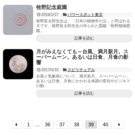
牧野記念庭園
2019/2/27
パワースポット東京
牧野富太郎先生は、「日本の植物学の父」と呼ばれる
方です。牧野富太郎先生の作られた図鑑「牧野植物図
鑑」...
記事を読む
月がみえなくても～台風、満月新月。ス
ーパームーン。あるいは日食、月食の影
響
2017/5/10
スピリチュアル
台風と気象病について。満月新月。スーパームーン。
あるいは日食、月食にかかわる体調の変化やビジネス
の動...
記事を読む
1
…
36
37
38
39
40