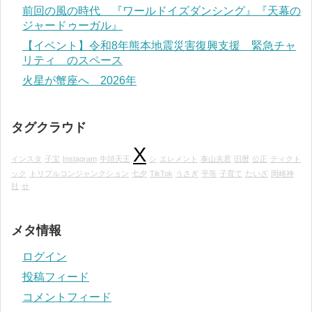
前回の風の時代 『ワールドイズダンシング』『天幕の
ジャードゥーガル』
【イベント】令和8年熊本地震災害復興支援 緊急チャ
リティ のスペース
火星が蟹座へ 2026年
タグクラウド
X
インスタ
子宝
Instagram
牛頭天王
シ
エレメント
泰山夫君
旧暦
公正
ティクト
ック
トリプルコンジャンクション
七夕
TikTok
うさぎ
平等
子育て
たいざ
岡崎神
社
せ
メタ情報
ログイン
投稿フィード
コメントフィード