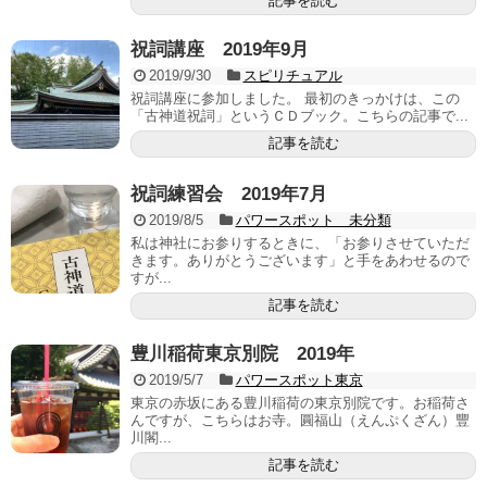
記事を読む
祝詞講座 2019年9月
2019/9/30
スピリチュアル
祝詞講座に参加しました。 最初のきっかけは、この
「古神道祝詞」というＣＤブック。こちらの記事で...
記事を読む
祝詞練習会 2019年7月
2019/8/5
パワースポット 未分類
私は神社にお参りするときに、「お参りさせていただ
きます。ありがとうございます」と手をあわせるので
すが...
記事を読む
豊川稲荷東京別院 2019年
2019/5/7
パワースポット東京
東京の赤坂にある豊川稲荷の東京別院です。お稲荷さ
んですが、こちらはお寺。圓福山（えんぷくざん）豐
川閣...
記事を読む