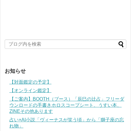
お知らせ
【対面鑑定の予定】
【オンライン鑑定】
【ご案内】BOOTH（ブース）「辰巳の辻占」フリーダ
ウンロードの手書きホロスコープシート、うすい本、
ZINEその他あります
占い×AI小説「ヴィーナスが笑う頃」から「獅子座の忘
れ物」