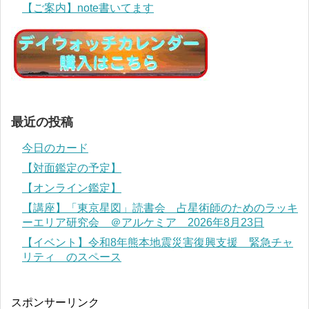
【ご案内】note書いてます
最近の投稿
今日のカード
【対面鑑定の予定】
【オンライン鑑定】
【講座】「東京星図」読書会 占星術師のためのラッキ
ーエリア研究会 ＠アルケミア 2026年8月23日
【イベント】令和8年熊本地震災害復興支援 緊急チャ
リティ のスペース
スポンサーリンク