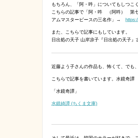
もちろん、「阿・吽」についてもしつこ
こちらの記事で「阿・吽 （阿吽） 第
アムマスターピースの三名作」→
https:
また、こちらで記事にもしています。
日出処の天子 山岸凉子『日出処の天子』
近藤よう子さんの作品も、怖くて、でも
こちらで記事を書いています。水鏡奇
「水鏡奇譚」
水鏡綺譚 (ちくま文庫)
そして最近は、韓国のホラーが好きで、