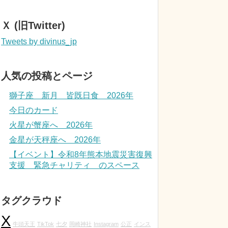
Ｘ (旧Twitter)
Tweets by divinus_jp
人気の投稿とページ
獅子座 新月 皆既日食 2026年
今日のカード
火星が蟹座へ 2026年
金星が天秤座へ 2026年
【イベント】令和8年熊本地震災害復興
支援 緊急チャリティ のスペース
タグクラウド
X
牛頭天王
TikTok
七夕
岡崎神社
Instagram
公正
インス