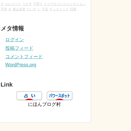
タ
エレメント
うさぎ
子育て
トリプルコンジャンクション
平等
せ
泰山夫君
たいざ
シ
子宝
ティクトック
旧暦
メタ情報
ログイン
投稿フィード
コメントフィード
WordPress.org
Link
にほんブログ村