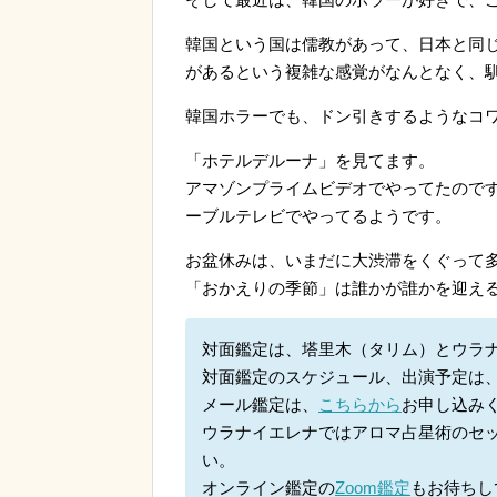
韓国という国は儒教があって、日本と同
があるという複雑な感覚がなんとなく、
韓国ホラーでも、ドン引きするようなコ
「ホテルデルーナ」を見てます。
アマゾンプライムビデオでやってたので
ーブルテレビでやってるようです。
お盆休みは、いまだに大渋滞をくぐって
「おかえりの季節」は誰かが誰かを迎え
対面鑑定は、塔里木（タリム）とウラ
対面鑑定のスケジュール、出演予定は
メール鑑定は、
こちらから
お申し込み
ウラナイエレナではアロマ占星術のセ
い。
オンライン鑑定の
Zoom鑑定
もお待ちし