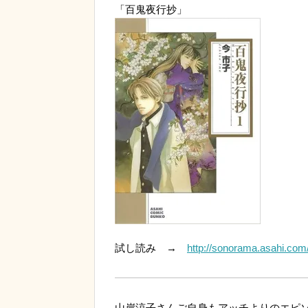
「百鬼夜行抄」
試し読み →
http://sonorama.asahi.com/
山岸涼子さんご自身もアッチよりのエピ