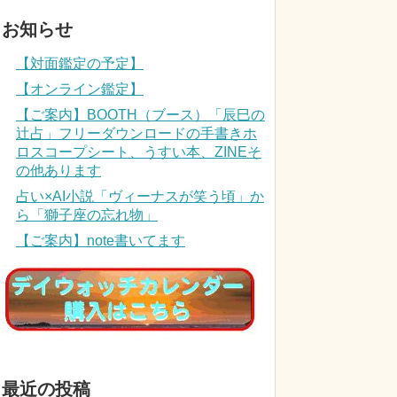
お知らせ
【対面鑑定の予定】
【オンライン鑑定】
【ご案内】BOOTH（ブース）「辰巳の
辻占」フリーダウンロードの手書きホ
ロスコープシート、うすい本、ZINEそ
の他あります
占い×AI小説「ヴィーナスが笑う頃」か
ら「獅子座の忘れ物」
【ご案内】note書いてます
最近の投稿