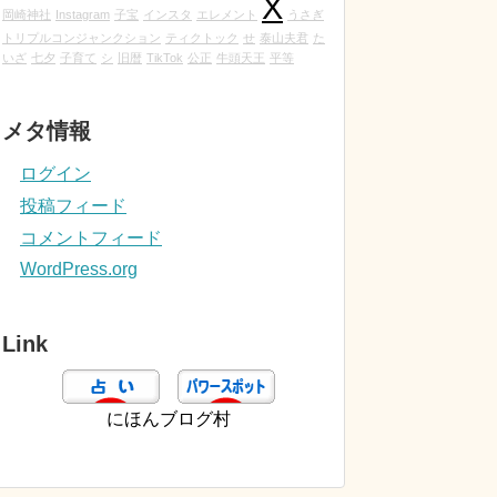
X
岡崎神社
Instagram
子宝
インスタ
エレメント
うさぎ
トリプルコンジャンクション
ティクトック
せ
泰山夫君
た
いざ
七夕
子育て
シ
旧暦
TikTok
公正
牛頭天王
平等
メタ情報
ログイン
投稿フィード
コメントフィード
WordPress.org
Link
にほんブログ村