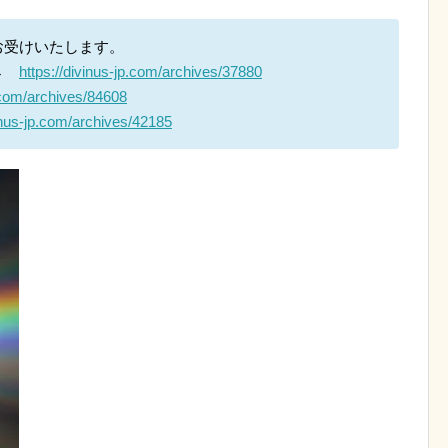
お受けいたします。
 →
https://divinus-jp.com/archives/37880
p.com/archives/84608
vinus-jp.com/archives/42185