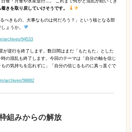
日食・月食や水星逆行…。 これまで何かと混乱が続いてき
ち着きを取り戻していけそうです。
るべきもの、大事なものは何だろう？」という核となる部
でしょうか。
com/archives/94533
星が逆行を終了します。数日間はまだ「もたもた」とした
一時の混乱も終了します。今回のテーマは「自分の軸を信じ
そもの気持ちを忘れずに」「自分の信じるものに真っ直ぐで
com/archives/98882
枠組みからの解放