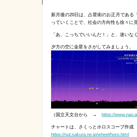
新月後の20日は、占星術のお正月である
っていくことで、社会の方向性も徐々に
「あ、こっちでいいんだ！」と、迷いな
夕方の空に金星をさがしてみましょう。
（国立天文台から →
https://www.nao.a
チャートは、さくっとホロスコープ作成
https://nut.sakura.ne.jp/wheel/horo.html