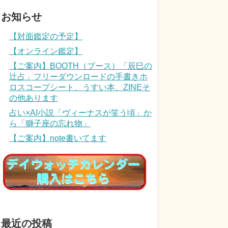
お知らせ
【対面鑑定の予定】
【オンライン鑑定】
【ご案内】BOOTH（ブース）「辰巳の
辻占」フリーダウンロードの手書きホ
ロスコープシート、うすい本、ZINEそ
の他あります
占い×AI小説「ヴィーナスが笑う頃」か
ら「獅子座の忘れ物」
【ご案内】note書いてます
最近の投稿