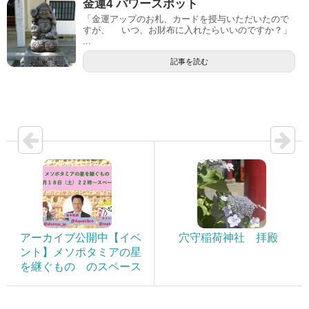
金運4 パワースポット
「金運アップのお札、カードを授与いただいたので
すが、 いつ、お財布に入れたらいいのですか？」
...
記事を読む
アーカイブ公開中【イベ
穴守稲荷神社 拝殿
ント】メソポタミアの星
を継ぐもの のスペース