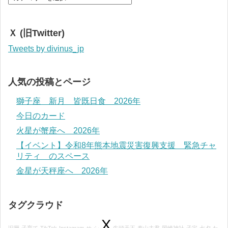
Ｘ (旧Twitter)
Tweets by divinus_jp
人気の投稿とページ
獅子座 新月 皆既日食 2026年
今日のカード
火星が蟹座へ 2026年
【イベント】令和8年熊本地震災害復興支援 緊急チャ
リティ のスペース
金星が天秤座へ 2026年
タグクラウド
X
旧暦
子育て
TikTok
Instagram
せ
シ
牛頭天王
泰山夫君
岡崎神社
子宝
七夕
た