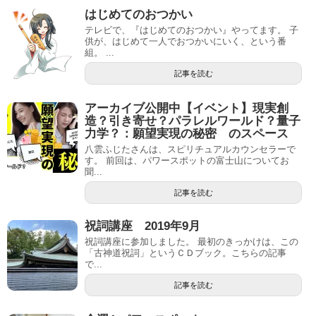
はじめてのおつかい
テレビで、『はじめてのおつかい』やってます。 子
供が、はじめて一人でおつかいにいく、という番
組。 ...
記事を読む
アーカイブ公開中【イベント】現実創
造？引き寄せ？パラレルワールド？量子
力学？：願望実現の秘密 のスペース
八雲ふじたさんは、スピリチュアルカウンセラーで
す。 前回は、パワースポットの富士山についてお
聞...
記事を読む
祝詞講座 2019年9月
祝詞講座に参加しました。 最初のきっかけは、この
「古神道祝詞」というＣＤブック。こちらの記事
で...
記事を読む