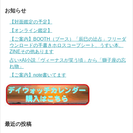
お知らせ
【対面鑑定の予定】
【オンライン鑑定】
【ご案内】BOOTH（ブース）「辰巳の辻占」フリーダ
ウンロードの手書きホロスコープシート、うすい本、
ZINEその他あります
占い×AI小説「ヴィーナスが笑う頃」から「獅子座の忘
れ物」
【ご案内】note書いてます
最近の投稿