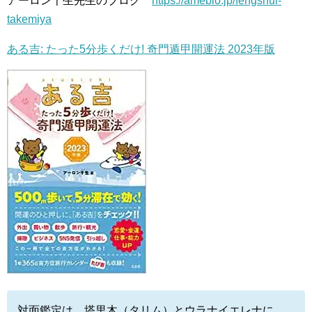
アーロン千生先生のブログ
https://ameblo.jp/fengshui-
takemiya
ある吉: たった5分歩くだけ! 奇門遁甲開運法 2023年版
対面鑑定は、塔里木（タリム）とウラナイエレナに