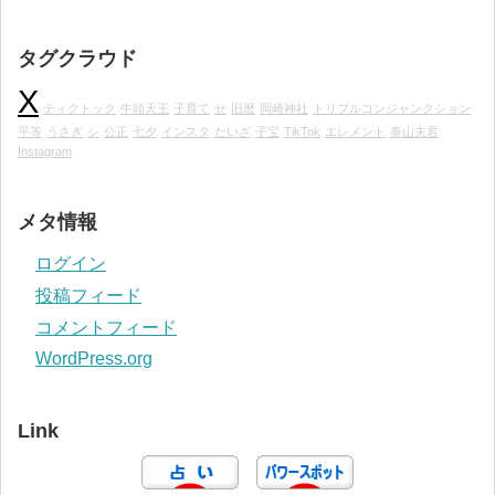
タグクラウド
X
ティクトック
牛頭天王
子育て
せ
旧暦
岡崎神社
トリプルコンジャンクション
平等
うさぎ
シ
公正
七夕
インスタ
たいざ
子宝
TikTok
エレメント
泰山夫君
Instagram
メタ情報
ログイン
投稿フィード
コメントフィード
WordPress.org
Link