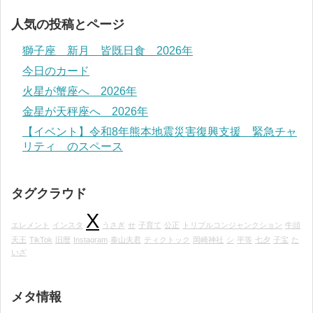
人気の投稿とページ
獅子座 新月 皆既日食 2026年
今日のカード
火星が蟹座へ 2026年
金星が天秤座へ 2026年
【イベント】令和8年熊本地震災害復興支援 緊急チャ
リティ のスペース
タグクラウド
X
エレメント
インスタ
うさぎ
せ
子育て
公正
トリプルコンジャンクション
牛頭
天王
TikTok
旧暦
Instagram
泰山夫君
ティクトック
岡崎神社
シ
平等
七夕
子宝
た
いざ
メタ情報