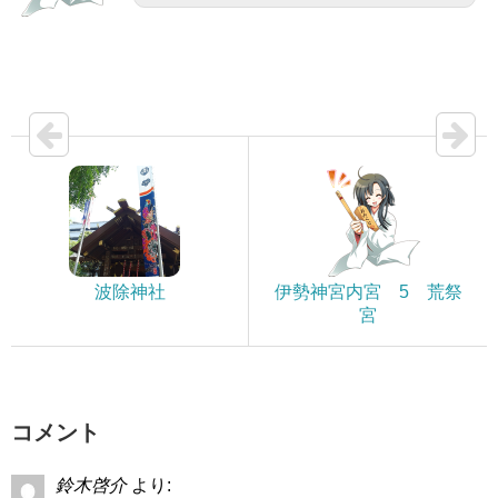
波除神社
伊勢神宮内宮 5 荒祭
宮
コメント
鈴木啓介
より: