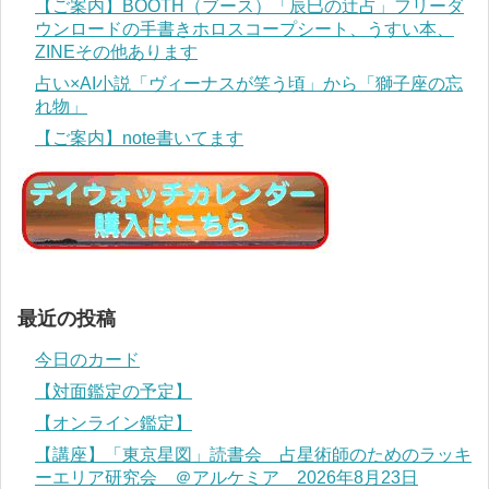
【ご案内】BOOTH（ブース）「辰巳の辻占」フリーダ
ウンロードの手書きホロスコープシート、うすい本、
ZINEその他あります
占い×AI小説「ヴィーナスが笑う頃」から「獅子座の忘
れ物」
【ご案内】note書いてます
最近の投稿
今日のカード
【対面鑑定の予定】
【オンライン鑑定】
【講座】「東京星図」読書会 占星術師のためのラッキ
ーエリア研究会 ＠アルケミア 2026年8月23日