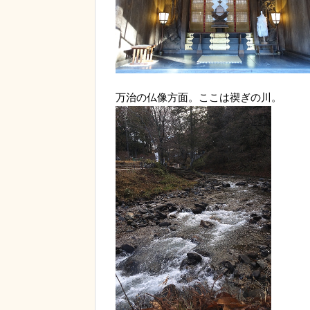
万治の仏像方面。ここは禊ぎの川。