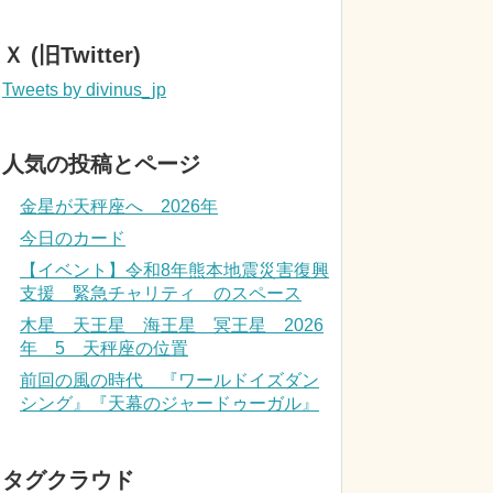
Ｘ (旧Twitter)
Tweets by divinus_jp
人気の投稿とページ
金星が天秤座へ 2026年
今日のカード
【イベント】令和8年熊本地震災害復興
支援 緊急チャリティ のスペース
木星 天王星 海王星 冥王星 2026
年 5 天秤座の位置
前回の風の時代 『ワールドイズダン
シング』『天幕のジャードゥーガル』
タグクラウド