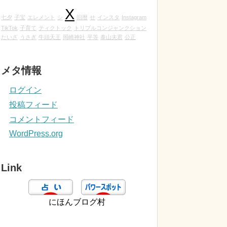
X
七夕
子宝
エレメント
シ
旧暦
せ
インスタ
Instagram
TikTok
子育て
ティクトック
トリプルコンジャンクション
たいざ
うさぎ
牛頭天王
岡崎神社
平等
泰山夫君
公正
メタ情報
ログイン
投稿フィード
コメントフィード
WordPress.org
Link
にほんブログ村