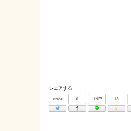
シェアする
error
0
LINE!
13