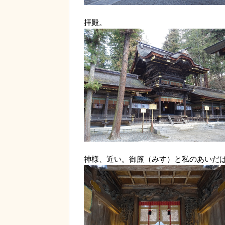
拝殿。
神様、近い。御簾（みす）と私のあいだ