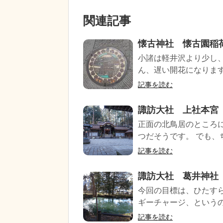
関連記事
懐古神社 懐古園稲
小諸は軽井沢より少し
ん、遅い開花になります。 
記事を読む
諏訪大社 上社本宮
正面の北鳥居のところ
つだそうです。 でも、ちょ
記事を読む
諏訪大社 葛井神社 
今回の目標は、ひたす
ギーチャージ、というのが
記事を読む