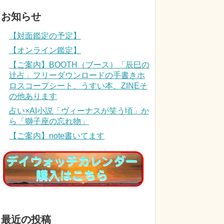
お知らせ
【対面鑑定の予定】
【オンライン鑑定】
【ご案内】BOOTH（ブース）「辰巳の
辻占」フリーダウンロードの手書きホ
ロスコープシート、うすい本、ZINEそ
の他あります
占い×AI小説「ヴィーナスが笑う頃」か
ら「獅子座の忘れ物」
【ご案内】note書いてます
最近の投稿