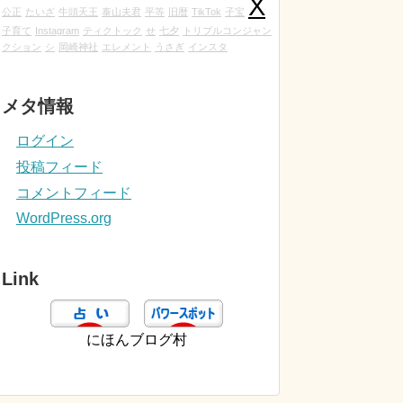
X
公正
たいざ
牛頭天王
泰山夫君
平等
旧暦
TikTok
子宝
子育て
Instagram
ティクトック
せ
七夕
トリプルコンジャン
クション
シ
岡崎神社
エレメント
うさぎ
インスタ
メタ情報
ログイン
投稿フィード
コメントフィード
WordPress.org
Link
にほんブログ村