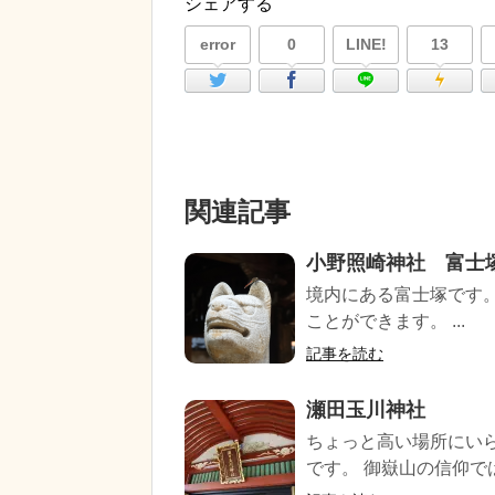
シェアする
error
0
LINE!
13
関連記事
小野照崎神社 富士
境内にある富士塚です
ことができます。 ...
記事を読む
瀬田玉川神社
ちょっと高い場所にい
です。 御嶽山の信仰では