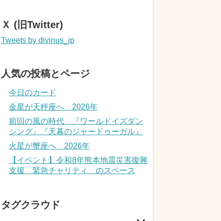
Ｘ (旧Twitter)
Tweets by divinus_jp
人気の投稿とページ
今日のカード
金星が天秤座へ 2026年
前回の風の時代 『ワールドイズダン
シング』『天幕のジャードゥーガル』
火星が蟹座へ 2026年
【イベント】令和8年熊本地震災害復興
支援 緊急チャリティ のスペース
タグクラウド