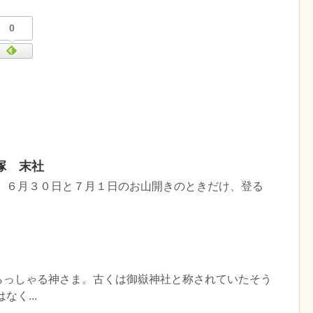
0
塚 末社
。 ６月３０日と７月１日のお山開きのときだけ、登る
らっしゃる神さま。古くは御嶽神社と称されていたそう
なく...