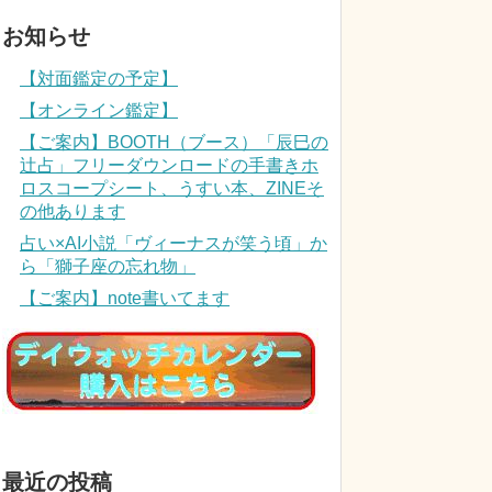
お知らせ
【対面鑑定の予定】
【オンライン鑑定】
【ご案内】BOOTH（ブース）「辰巳の
辻占」フリーダウンロードの手書きホ
ロスコープシート、うすい本、ZINEそ
の他あります
占い×AI小説「ヴィーナスが笑う頃」か
ら「獅子座の忘れ物」
【ご案内】note書いてます
最近の投稿