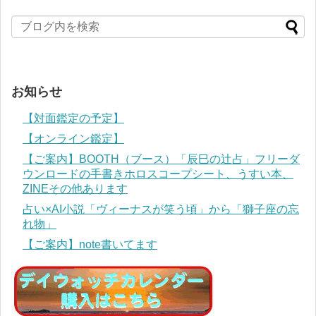
お知らせ
【対面鑑定の予定】
【オンライン鑑定】
【ご案内】BOOTH（ブース）「辰巳の辻占」フリーダ
ウンロードの手書きホロスコープシート、うすい本、
ZINEその他あります
占い×AI小説「ヴィーナスが笑う頃」から「獅子座の忘
れ物」
【ご案内】note書いてます