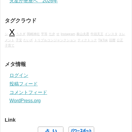
火星が蟹座へ 2026年
タグクラウド
X
シ
うさぎ
岡崎神社
平等
七夕
せ
Instagram
泰山夫君
牛頭天王
インスタ
エレ
メント
子宝
たいざ
トリプルコンジャンクション
ティクトック
TikTok
旧暦
公正
子育て
メタ情報
ログイン
投稿フィード
コメントフィード
WordPress.org
Link