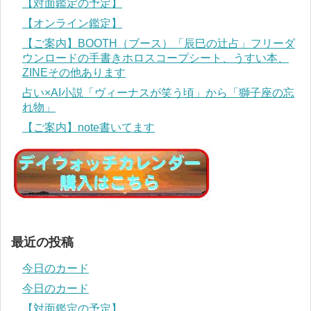
【対面鑑定の予定】
【オンライン鑑定】
【ご案内】BOOTH（ブース）「辰巳の辻占」フリーダ
ウンロードの手書きホロスコープシート、うすい本、
ZINEその他あります
占い×AI小説「ヴィーナスが笑う頃」から「獅子座の忘
れ物」
【ご案内】note書いてます
最近の投稿
今日のカード
今日のカード
【対面鑑定の予定】