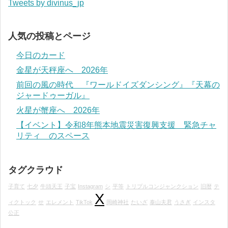
Tweets by divinus_jp
人気の投稿とページ
今日のカード
金星が天秤座へ 2026年
前回の風の時代 『ワールドイズダンシング』『天幕の
ジャードゥーガル』
火星が蟹座へ 2026年
【イベント】令和8年熊本地震災害復興支援 緊急チャ
リティ のスペース
タグクラウド
子育て
七夕
牛頭天王
子宝
Instagram
シ
平等
トリプルコンジャンクション
旧暦
テ
X
ィクトック
せ
エレメント
TikTok
岡崎神社
たいざ
泰山夫君
うさぎ
インスタ
公正