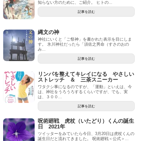
知らない方のために、ご紹介。 ヒトの...
記事を読む
縄文の神
神社にいくと「ご祭神」を書かれた表示を目にしま
す。 氷川神社だったら「須佐之男命（すさのおの
み...
記事を読む
リンパを整えてキレイになる やさしい
ストレッチ ＆ 三茶スニーカー
ワタクシ事になるのですが、「運動」といえは、今
は、神社をうろうろするくらいですが、でも、実
は、３００...
記事を読む
呪術廻戦 虎杖（いたどり）くんの誕生
日 2021年
ツイッターをみていたら今日、3月20日は虎杖くんの
誕生日だと流れてきました。 呪術廻戦＜公式＞...