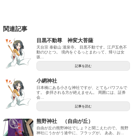
関連記事
目黒不動尊 神変大菩薩
天台宗 泰叡山 瀧泉寺。 目黒不動です。江戸五色不
動のひとつ。 境内をぐるっとまわって、帰りは女
坂...
記事を読む
小網神社
日本橋にある小さな神社ですが、とてもパワフルで
す。 参拝される方が絶えません。 周囲には、証券
会...
記事を読む
熊野神社 （自由が丘）
自由が丘の熊野神社でしょ？と聞こえたので。 熊野
神社にうかがう途中に、フラッグが。 ああ、お...