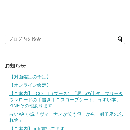
お知らせ
【対面鑑定の予定】
【オンライン鑑定】
【ご案内】BOOTH（ブース）「辰巳の辻占」フリーダ
ウンロードの手書きホロスコープシート、うすい本、
ZINEその他あります
占い×AI小説「ヴィーナスが笑う頃」から「獅子座の忘
れ物」
【ご案内】note書いてます