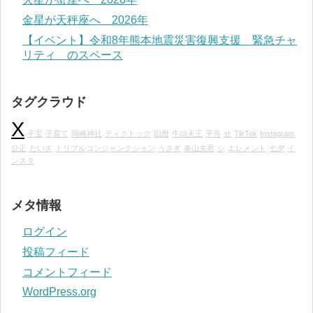
金星が天秤座へ 2026年
【イベント】令和8年熊本地震災害復興支援 緊急チャ
リティ のスペース
タグクラウド
X
子宝
子育て
岡崎神社
ティクトック
旧暦
牛頭天王
平等
せ
TikTok
Instagram
公正
たいざ
トリプルコンジャンクション
うさぎ
泰山夫君
シ
エレメント
七夕
イ
ンスタ
メタ情報
ログイン
投稿フィード
コメントフィード
WordPress.org