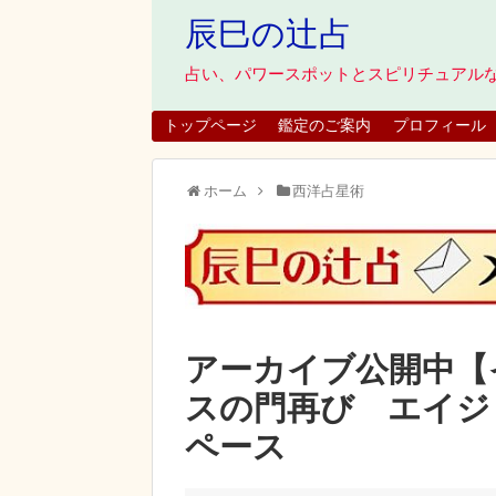
辰巳の辻占
占い、パワースポットとスピリチュアル
トップページ
鑑定のご案内
プロフィール
ホーム
西洋占星術
アーカイブ公開中【
スの門再び エイジ
ペース