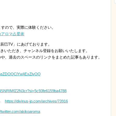
ますので、実際に体験ください。
のアロマ占星術
「辰巳TV」にあげております。
お聞きいただき、チャンネル登録をお願いいたします。
ifyや、過去のスペースのリンクをまとめた記事もあります。
bBPeZDOQClYwIjExZlvOQ
624SNRIMfZ2N3cr?si=5c93fe6159ba4788
 →
https://divinus-jp.com/archives/73916
//twitter.com/akikoaroma