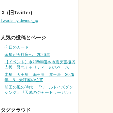
Ｘ (旧Twitter)
Tweets by divinus_jp
人気の投稿とページ
今日のカード
金星が天秤座へ 2026年
【イベント】令和8年熊本地震災害復興
支援 緊急チャリティ のスペース
木星 天王星 海王星 冥王星 2026
年 5 天秤座の位置
前回の風の時代 『ワールドイズダン
シング』『天幕のジャードゥーガル』
タグクラウド