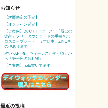
お知らせ
【対面鑑定の予定】
【オンライン鑑定】
【ご案内】BOOTH（ブース）「辰巳の
辻占」フリーダウンロードの手書きホ
ロスコープシート、うすい本、ZINEそ
の他あります
占い×AI小説「ヴィーナスが笑う頃」か
ら「獅子座の忘れ物」
【ご案内】note書いてます
最近の投稿