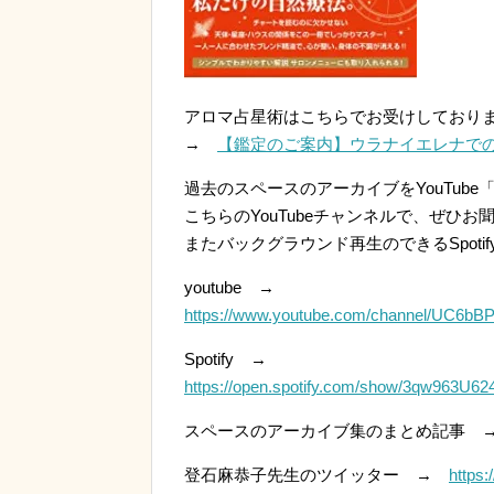
アロマ占星術はこちらでお受けしており
→
【鑑定のご案内】ウラナイエレナで
過去のスペースのアーカイブをYouTube
こちらのYouTubeチャンネルで、ぜひ
またバックグラウンド再生のできるSpot
youtube →
https://www.youtube.com/channel/UC6
Spotify →
https://open.spotify.com/show/3qw963U
スペースのアーカイブ集のまとめ記事
登石麻恭子先生のツイッター →
https: