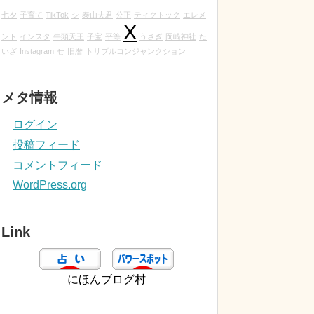
七夕
子育て
TikTok
シ
泰山夫君
公正
ティクトック
エレメ
X
ント
インスタ
牛頭天王
子宝
平等
うさぎ
岡崎神社
た
いざ
Instagram
せ
旧暦
トリプルコンジャンクション
メタ情報
ログイン
投稿フィード
コメントフィード
WordPress.org
Link
にほんブログ村