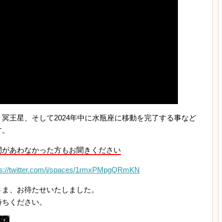
冥王星、そして2024年中に水瓶座に移動を完了する事など
す。
間があわなかった方もお聞きください
ps://twitter.com/i/spaces/1rmxPMpgQRmKN
さま、お待たせいたしました。
待ちください。