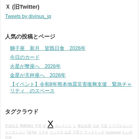
Ｘ (旧Twitter)
Tweets by divinus_jp
人気の投稿とページ
獅子座 新月 皆既日食 2026年
今日のカード
火星が蟹座へ 2026年
金星が天秤座へ 2026年
【イベント】令和8年熊本地震災害復興支援 緊急チャ
リティ のスペース
タグクラウド
X
牛頭天王
岡崎神社
平等
せ
エレメント
シ
泰山夫君
七夕
子宝
トリプルコンジ
ャンクション
TikTok
うさぎ
インスタ
公正
子育て
ティクトック
Instagram
たいざ
旧暦