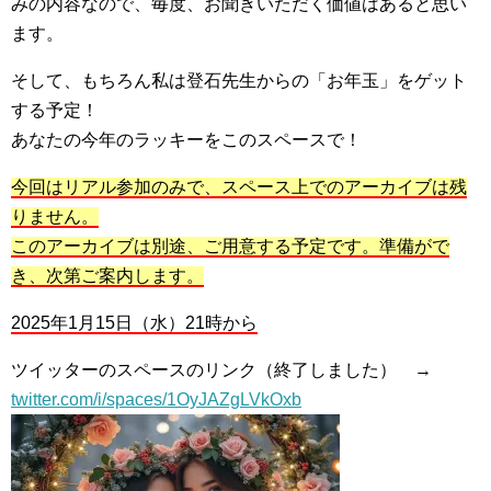
みの内容なので、毎度、お聞きいただく価値はあると思い
ます。
そして、もちろん私は登石先生からの「お年玉」をゲット
する予定！
あなたの今年のラッキーをこのスペースで！
今回はリアル参加のみで、スペース上でのアーカイブは残
りません。
このアーカイブは別途、ご用意する予定です。準備がで
き、次第ご案内します。
2025年1月15日（水）21時から
ツイッターのスペースのリンク（終了しました） →
twitter.com/i/spaces/1OyJAZgLVkOxb