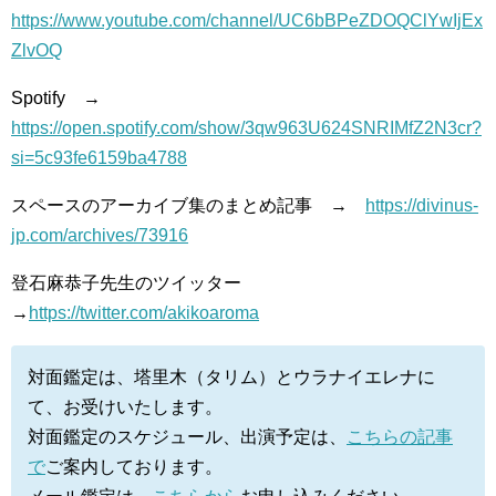
https://www.youtube.com/channel/UC6bBPeZDOQClYwIjEx
ZlvOQ
Spotify →
https://open.spotify.com/show/3qw963U624SNRIMfZ2N3cr?
si=5c93fe6159ba4788
スペースのアーカイブ集のまとめ記事 →
https://divinus-
jp.com/archives/73916
登石麻恭子先生のツイッター
→
https://twitter.com/akikoaroma
対面鑑定は、塔里木（タリム）とウラナイエレナに
て、お受けいたします。
対面鑑定のスケジュール、出演予定は、
こちらの記事
で
ご案内しております。