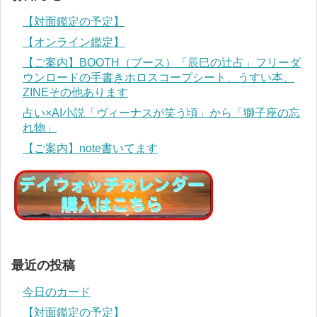
【対面鑑定の予定】
【オンライン鑑定】
【ご案内】BOOTH（ブース）「辰巳の辻占」フリーダ
ウンロードの手書きホロスコープシート、うすい本、
ZINEその他あります
占い×AI小説「ヴィーナスが笑う頃」から「獅子座の忘
れ物」
【ご案内】note書いてます
最近の投稿
今日のカード
【対面鑑定の予定】