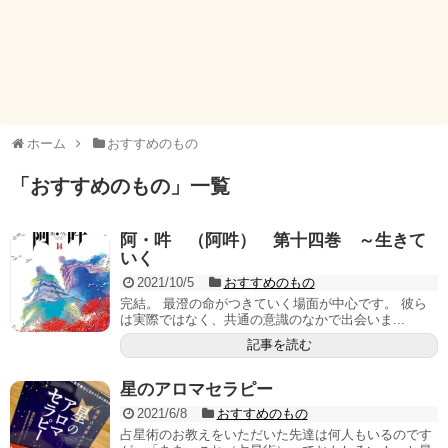
ホーム
おすすめのもの
「
おすすめのもの
」
一覧
阿・吽 （阿吽） 第十四巻 ～生きて
いく
2021/10/5
おすすめのもの
完結。 最澄の命がつきていく場面が中心です。 彼ら
は実際ではなく、共通の意識のなかで出会いま...
記事を読む
星のアロマセラピー
2021/6/8
おすすめのもの
占星術のお教えをいただいた先達は何人もいるのです