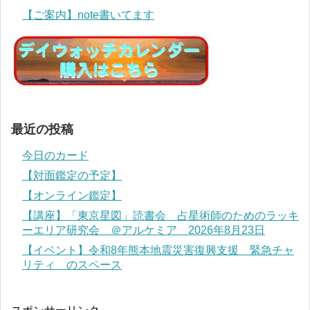
【ご案内】note書いてます
最近の投稿
今日のカード
【対面鑑定の予定】
【オンライン鑑定】
【講座】「東京星図」読書会 占星術師のためのラッキ
ーエリア研究会 ＠アルケミア 2026年8月23日
【イベント】令和8年熊本地震災害復興支援 緊急チャ
リティ のスペース