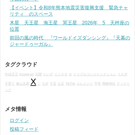
【イベント】令和8年熊本地震災害復興支援 緊急チャ
リティ のスペース
木星 天王星 海王星 冥王星 2026年 5 天秤座の
位置
前回の風の時代 『ワールドイズダンシング』『天幕の
ジャードゥーガル』
タグクラウド
牛頭天王
Instagram
旧暦
たいざ
インスタ
せ
トリプルコンジャンクション
うさぎ
X
子育て
泰山夫君
シ
七夕
子宝
公正
TikTok
エレメント
平等
岡崎神社
ティクト
ック
メタ情報
ログイン
投稿フィード