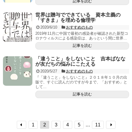
記事を読む
世界は贈与でできている 資本主義の
「すきま」を埋める倫理学
2020/6/10
おすすめのもの
2019年11月に中国で最初の感染者が確認された新型コ
ロナウィルスによる感染症は、あっという間に世界...
記事を読む
「違うこと」をしないこと 吉本ばなな
が友だちの悩みにこたえる
2020/5/27
おすすめのもの
『「違うこと」をしないこと』２０１８年１０月の出
版で、すぐに読んだのですが今まで、「おすすめ」と
して...
記事を読む
1
2
3
4
5
…
11