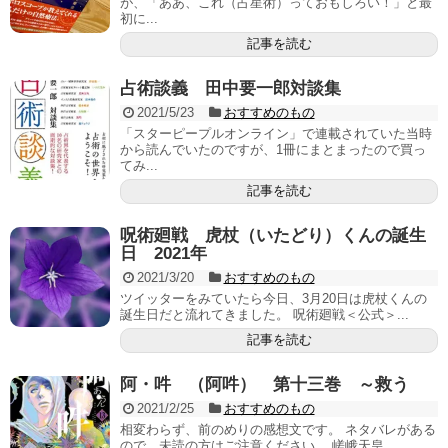
が、「ああ、これ（占星術）っておもしろい！」と最
初に...
記事を読む
占術談義 田中要一郎対談集
2021/5/23
おすすめのもの
「スターピープルオンライン」で連載されていた当時
から読んでいたのですが、1冊にまとまったので買っ
てみ...
記事を読む
呪術廻戦 虎杖（いたどり）くんの誕生
日 2021年
2021/3/20
おすすめのもの
ツイッターをみていたら今日、3月20日は虎杖くんの
誕生日だと流れてきました。 呪術廻戦＜公式＞...
記事を読む
阿・吽 （阿吽） 第十三巻 ～救う
2021/2/25
おすすめのもの
相変わらず、前のめりの感想文です。 ネタバレがある
ので、未読の方はご注意ください。 嵯峨天皇...