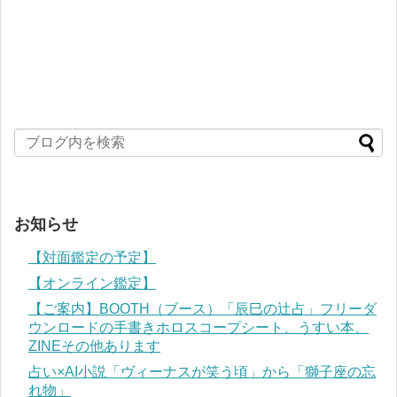
お知らせ
【対面鑑定の予定】
【オンライン鑑定】
【ご案内】BOOTH（ブース）「辰巳の辻占」フリーダ
ウンロードの手書きホロスコープシート、うすい本、
ZINEその他あります
占い×AI小説「ヴィーナスが笑う頃」から「獅子座の忘
れ物」