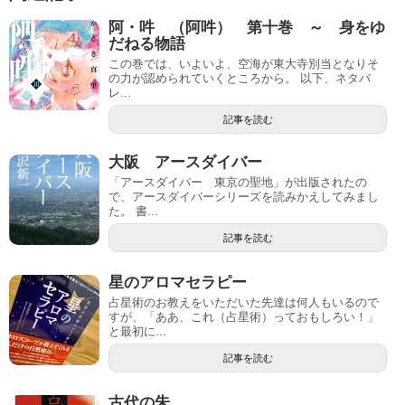
阿・吽 （阿吽） 第十巻 ～ 身をゆ
だねる物語
この巻では、いよいよ、空海が東大寺別当となりそ
の力が認められていくところから。 以下、ネタバ
レ...
記事を読む
大阪 アースダイバー
「アースダイバー 東京の聖地」が出版されたの
で、アースダイバーシリーズを読みかえしてみまし
た。 書...
記事を読む
星のアロマセラピー
占星術のお教えをいただいた先達は何人もいるので
すが、「ああ、これ（占星術）っておもしろい！」
と最初に...
記事を読む
古代の朱