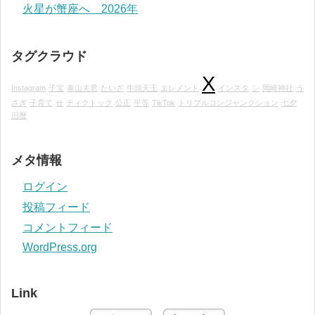
火星が蟹座へ 2026年
タグクラウド
X
Instagram
子宝
泰山夫君
たいざ
牛頭天王
エレメント
インスタ
シ
岡崎神社
う
さぎ
子育て
せ
ティクトック
公正
平等
TikTok
トリプルコンジャンクション
七夕
旧暦
メタ情報
ログイン
投稿フィード
コメントフィード
WordPress.org
Link