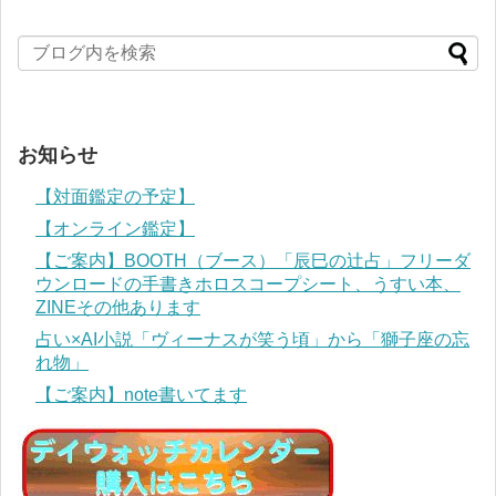
お知らせ
【対面鑑定の予定】
【オンライン鑑定】
【ご案内】BOOTH（ブース）「辰巳の辻占」フリーダ
ウンロードの手書きホロスコープシート、うすい本、
ZINEその他あります
占い×AI小説「ヴィーナスが笑う頃」から「獅子座の忘
れ物」
【ご案内】note書いてます