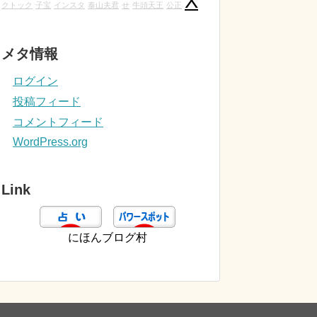
X
クトック
子宝
インスタ
泰山夫君
せ
牛頭天王
公正
メタ情報
ログイン
投稿フィード
コメントフィード
WordPress.org
Link
にほんブログ村