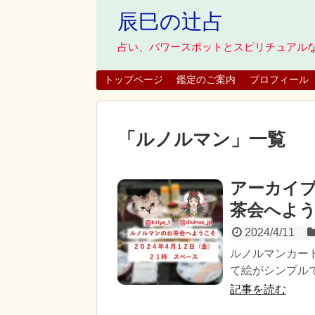
辰巳の辻占
占い、パワースポットとスピリチュアル
トップページ
鑑定のご案内
プロフィール
「
ルノルマン
」
一覧
アーカイ
茶会へよ
2024/4/11
ルノルマンカー
て絵がシンプルで
記事を読む