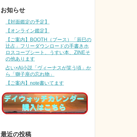
お知らせ
【対面鑑定の予定】
【オンライン鑑定】
【ご案内】BOOTH（ブース）「辰巳の
辻占」フリーダウンロードの手書きホ
ロスコープシート、うすい本、ZINEそ
の他あります
占い×AI小説「ヴィーナスが笑う頃」か
ら「獅子座の忘れ物」
【ご案内】note書いてます
最近の投稿