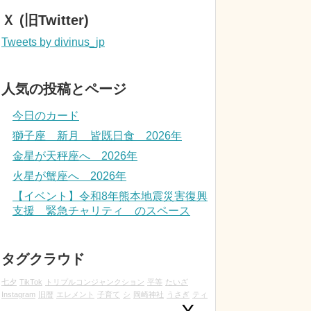
Ｘ (旧Twitter)
Tweets by divinus_jp
人気の投稿とページ
今日のカード
獅子座 新月 皆既日食 2026年
金星が天秤座へ 2026年
火星が蟹座へ 2026年
【イベント】令和8年熊本地震災害復興
支援 緊急チャリティ のスペース
タグクラウド
七夕
TikTok
トリプルコンジャンクション
平等
たいざ
Instagram
旧暦
エレメント
子育て
シ
岡崎神社
うさぎ
ティ