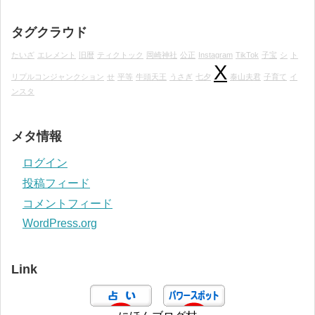
タグクラウド
たいざ
エレメント
旧暦
ティクトック
岡崎神社
公正
Instagram
TikTok
子宝
シ
ト
X
リプルコンジャンクション
せ
平等
牛頭天王
うさぎ
七夕
泰山夫君
子育て
イ
ンスタ
メタ情報
ログイン
投稿フィード
コメントフィード
WordPress.org
Link