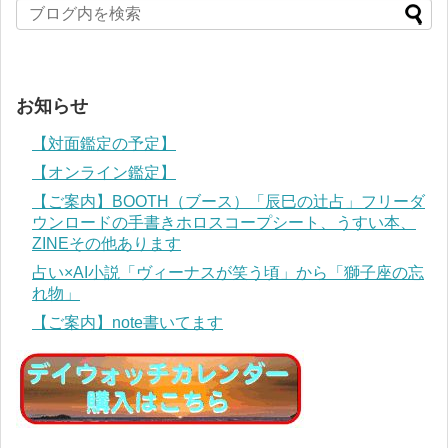
お知らせ
【対面鑑定の予定】
【オンライン鑑定】
【ご案内】BOOTH（ブース）「辰巳の辻占」フリーダ
ウンロードの手書きホロスコープシート、うすい本、
ZINEその他あります
占い×AI小説「ヴィーナスが笑う頃」から「獅子座の忘
れ物」
【ご案内】note書いてます