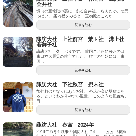
金井社
境内の宝物殿の裏に、ある金井社。 なんだか、地元
っぽい。 案内板をみると、宝物殿ところか...
記事を読む
諏訪大社 上社前宮 荒玉社 溝上社
若御子社
諏訪大社、久しぶりです。 前回こちらに来たのは、
東日本大震災の前年でした。 昨年の年始には、東
国...
記事を読む
諏訪大社 下社秋宮 摂末社
幣拝殿のとなりにあるお社。 格式が高い場所にあ
る、というわかりやすい配置。 このような配置も、
日...
記事を読む
諏訪大社 春宮 2024年
2018年の冬至以来の諏訪大社です。 「ああ、諏訪に