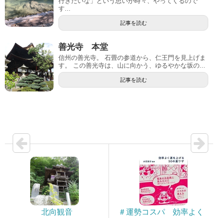
行きたいな」という思いが時々、やってくるので
す...
記事を読む
善光寺 本堂
信州の善光寺。 石畳の参道から、仁王門を見上げま
す。 この善光寺は、山に向かう、ゆるやかな坂の...
記事を読む
北向観音
＃運勢コスパ 効率よく