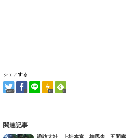
シェアする
error
0
13
0
関連記事
諏訪大社 上社本宮 神馬舎 五間廊