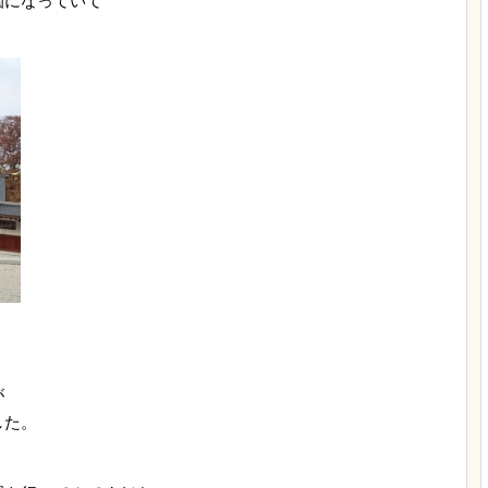
園になっていて
が
した。