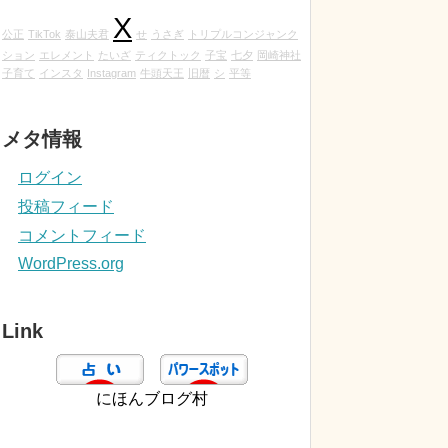
X
公正
TikTok
泰山夫君
せ
うさぎ
トリプルコンジャンク
ション
エレメント
たいざ
ティクトック
子宝
七夕
岡崎神社
子育て
インスタ
Instagram
牛頭天王
旧暦
シ
平等
メタ情報
ログイン
投稿フィード
コメントフィード
WordPress.org
Link
にほんブログ村