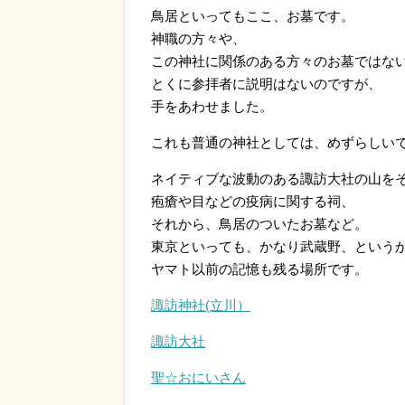
鳥居といってもここ、お墓です。
神職の方々や、
この神社に関係のある方々のお墓ではな
とくに参拝者に説明はないのですが、
手をあわせました。
これも普通の神社としては、めずらしい
ネイティブな波動のある諏訪大社の山を
疱瘡や目などの疫病に関する祠、
それから、鳥居のついたお墓など。
東京といっても、かなり武蔵野、という
ヤマト以前の記憶も残る場所です。
諏訪神社(立川）
諏訪大社
聖☆おにいさん