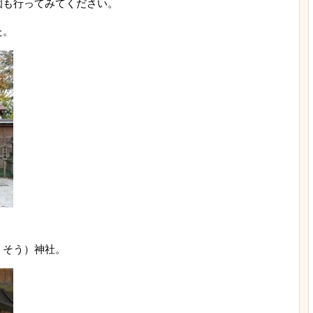
園も行ってみてください。
た。
うそう）神社。