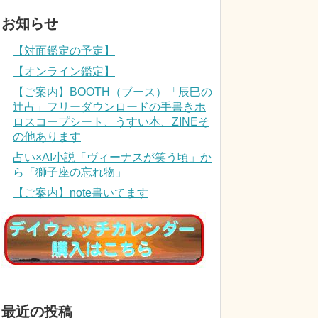
お知らせ
【対面鑑定の予定】
【オンライン鑑定】
【ご案内】BOOTH（ブース）「辰巳の
辻占」フリーダウンロードの手書きホ
ロスコープシート、うすい本、ZINEそ
の他あります
占い×AI小説「ヴィーナスが笑う頃」か
ら「獅子座の忘れ物」
【ご案内】note書いてます
最近の投稿