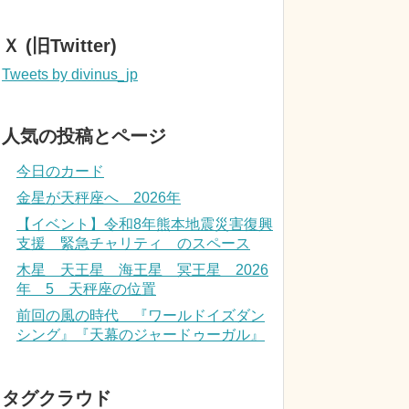
Ｘ (旧Twitter)
Tweets by divinus_jp
人気の投稿とページ
今日のカード
金星が天秤座へ 2026年
【イベント】令和8年熊本地震災害復興
支援 緊急チャリティ のスペース
木星 天王星 海王星 冥王星 2026
年 5 天秤座の位置
前回の風の時代 『ワールドイズダン
シング』『天幕のジャードゥーガル』
タグクラウド