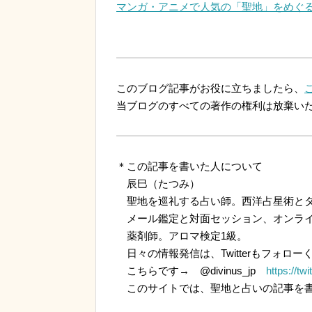
マンガ・アニメで人気の「聖地」をめぐ
このブログ記事がお役に立ちましたら、
当ブログのすべての著作の権利は放棄い
＊この記事を書いた人について
辰巳（たつみ）
聖地を巡礼する占い師。西洋占星術とタ
メール鑑定と対面セッション、オンライ
薬剤師。アロマ検定1級。
日々の情報発信は、Twitterもフォロー
こちらです→ @divinus_jp
https://tw
このサイトでは、聖地と占いの記事を書