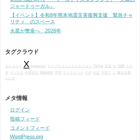
ジャードゥーガル』
【イベント】令和8年熊本地震災害復興支援 緊急チャ
リティ のスペース
火星が蟹座へ 2026年
タグクラウド
X
エレメント
Instagram
トリプルコンジャンクション
TikTok
子宝
せ
旧暦
うさ
ぎ
インスタ
牛頭天王
岡崎神社
平等
ティクトック
七夕
公正
子育て
シ
泰山夫君
たいざ
メタ情報
ログイン
投稿フィード
コメントフィード
WordPress.org