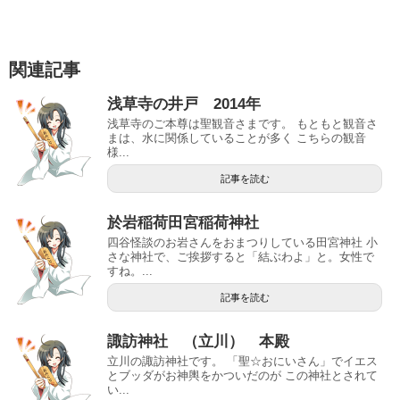
関連記事
浅草寺の井戸 2014年
浅草寺のご本尊は聖観音さまです。 もともと観音さ
まは、水に関係していることが多く こちらの観音
様...
記事を読む
於岩稲荷田宮稲荷神社
四谷怪談のお岩さんをおまつりしている田宮神社 小
さな神社で、ご挨拶すると「結ぶわよ」と。女性で
すね。...
記事を読む
諏訪神社 （立川） 本殿
立川の諏訪神社です。 「聖☆おにいさん」でイエス
とブッダがお神輿をかついだのが この神社とされて
い...