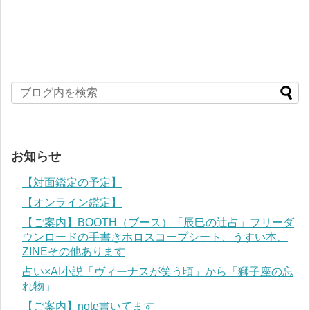
お知らせ
【対面鑑定の予定】
【オンライン鑑定】
【ご案内】BOOTH（ブース）「辰巳の辻占」フリーダ
ウンロードの手書きホロスコープシート、うすい本、
ZINEその他あります
占い×AI小説「ヴィーナスが笑う頃」から「獅子座の忘
れ物」
【ご案内】note書いてます