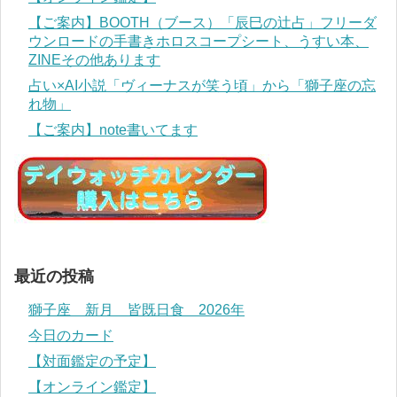
【ご案内】BOOTH（ブース）「辰巳の辻占」フリーダ
ウンロードの手書きホロスコープシート、うすい本、
ZINEその他あります
占い×AI小説「ヴィーナスが笑う頃」から「獅子座の忘
れ物」
【ご案内】note書いてます
最近の投稿
獅子座 新月 皆既日食 2026年
今日のカード
【対面鑑定の予定】
【オンライン鑑定】