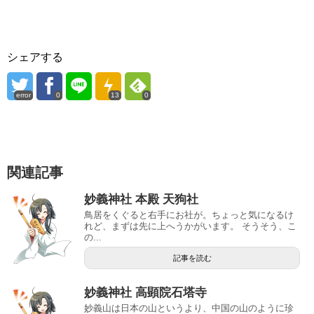
シェアする
error
0
13
0
関連記事
妙義神社 本殿 天狗社
鳥居をくぐると右手にお社が。ちょっと気になるけ
れど、まずは先に上へうかがいます。 そうそう、こ
の...
記事を読む
妙義神社 高顕院石塔寺
妙義山は日本の山というより、中国の山のように珍