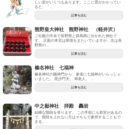
しい岩がいくつもあります。ここに雲がかかってい
ると、「...
記事を読む
熊野皇大神社 熊野神社 （軽井沢）
ご社殿の中央で長野県と群馬県に分かれた神社で
す。 正面の本宮は県境をまたいでいますが、左は長
野県の...
記事を読む
榛名神社 七福神
榛名神社の随神門から、参道に七福神がいらっしゃ
いました。 毘沙門天。 寿老人。 ...
記事を読む
中之嶽神社 拝殿 轟岩
結構な階段を登ります。 この手前にも前宮があるの
で、階段を上れない方はそちらで参拝することもで
きる...