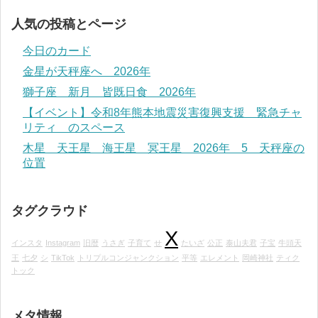
人気の投稿とページ
今日のカード
金星が天秤座へ 2026年
獅子座 新月 皆既日食 2026年
【イベント】令和8年熊本地震災害復興支援 緊急チャ
リティ のスペース
木星 天王星 海王星 冥王星 2026年 5 天秤座の
位置
タグクラウド
X
インスタ
Instagram
旧暦
うさぎ
子育て
せ
たいざ
公正
泰山夫君
子宝
牛頭天
王
七夕
シ
TikTok
トリプルコンジャンクション
平等
エレメント
岡崎神社
ティク
トック
メタ情報