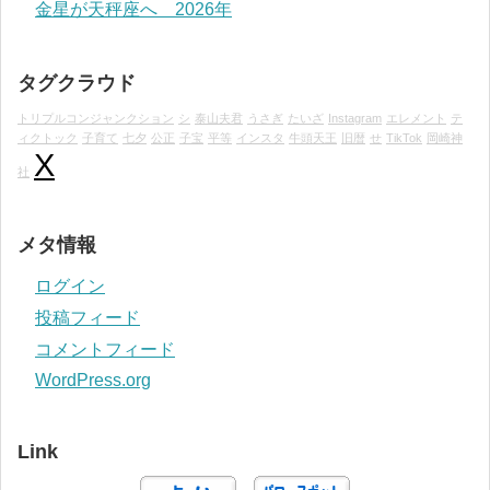
金星が天秤座へ 2026年
タグクラウド
トリプルコンジャンクション
シ
泰山夫君
うさぎ
たいざ
Instagram
エレメント
テ
ィクトック
子育て
七夕
公正
子宝
平等
インスタ
牛頭天王
旧暦
せ
TikTok
岡崎神
X
社
メタ情報
ログイン
投稿フィード
コメントフィード
WordPress.org
Link