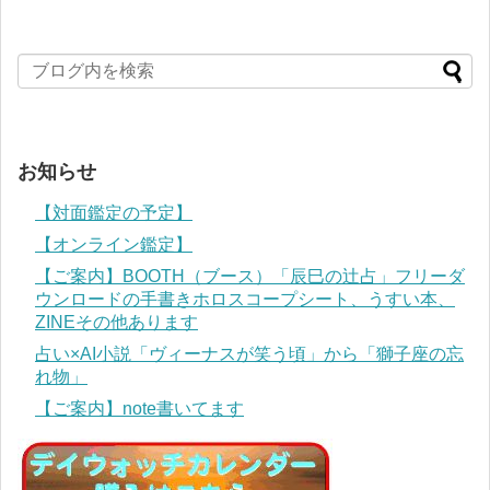
お知らせ
【対面鑑定の予定】
【オンライン鑑定】
【ご案内】BOOTH（ブース）「辰巳の辻占」フリーダ
ウンロードの手書きホロスコープシート、うすい本、
ZINEその他あります
占い×AI小説「ヴィーナスが笑う頃」から「獅子座の忘
れ物」
【ご案内】note書いてます