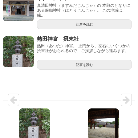
真清田神社（ますみだじんじゃ）の 本殿のとなりに
ある服織神社（はとりじんじゃ）。 この地域は、
繊...
記事を読む
熱田神宮 摂末社
熱田（あつた）神宮。 正門から、左右にいくつかの
摂末社がおられるので、ご挨拶しながら進みます。
...
記事を読む