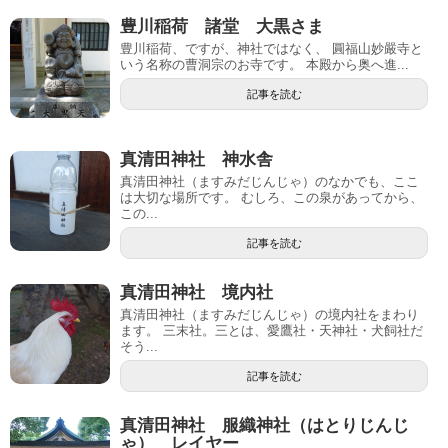
豊川稲荷 諸堂 大黒さま
豊川稲荷、ですが、神社ではなく、 圓福山妙嚴寺と
いう名称の曹洞宗のお寺です。 本殿から奥へ進...
記事を読む
真清田神社 神水舎
真清田神社（ますみだじんじゃ）のなかでも、ここ
は大切な場所です。 むしろ、この泉があってから、
この...
記事を読む
真清田神社 境内社
真清田神社（ますみだじんじゃ）の境内社をまわり
ます。 三末社。三とは、愛鷹社・天神社・犬飼社だ
そう...
記事を読む
真清田神社 服織神社（はとりじんじ
ゃ） レイヤー