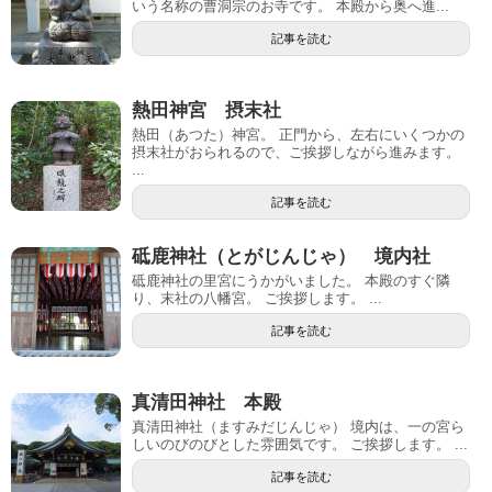
いう名称の曹洞宗のお寺です。 本殿から奥へ進...
記事を読む
熱田神宮 摂末社
熱田（あつた）神宮。 正門から、左右にいくつかの
摂末社がおられるので、ご挨拶しながら進みます。
...
記事を読む
砥鹿神社（とがじんじゃ） 境内社
砥鹿神社の里宮にうかがいました。 本殿のすぐ隣
り、末社の八幡宮。 ご挨拶します。 ...
記事を読む
真清田神社 本殿
真清田神社（ますみだじんじゃ） 境内は、一の宮ら
しいのびのびとした雰囲気です。 ご挨拶します。 ...
記事を読む