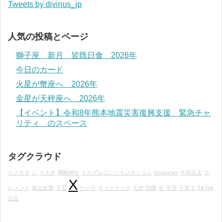
Tweets by divinus_jp
人気の投稿とページ
獅子座 新月 皆既日食 2026年
今日のカード
火星が蟹座へ 2026年
金星が天秤座へ 2026年
【イベント】令和8年熊本地震災害復興支援 緊急チャ
リティ のスペース
タグクラウド
インスタ
シ
うさぎ
岡崎神社
トリプルコンジャンクション
Instagram
牛頭天王
エ
X
レメント
泰山夫君
子宝
たいざ
ティクトック
七夕
旧暦
せ
平等
子育て
TikTok
公正