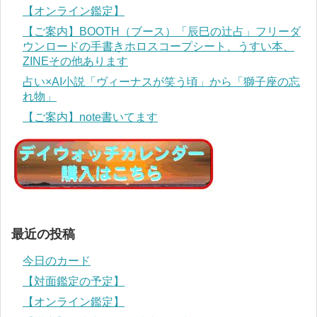
【オンライン鑑定】
【ご案内】BOOTH（ブース）「辰巳の辻占」フリーダ
ウンロードの手書きホロスコープシート、うすい本、
ZINEその他あります
占い×AI小説「ヴィーナスが笑う頃」から「獅子座の忘
れ物」
【ご案内】note書いてます
最近の投稿
今日のカード
【対面鑑定の予定】
【オンライン鑑定】