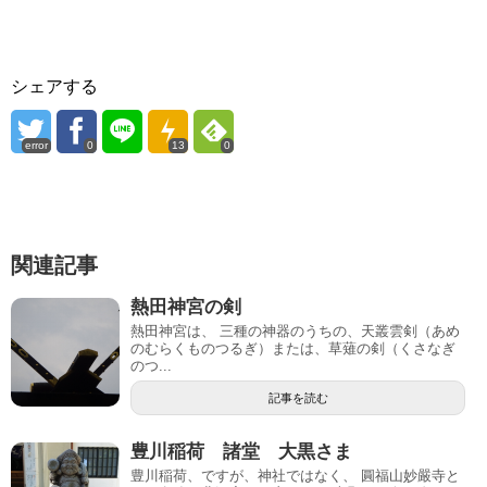
シェアする
error
0
13
0
関連記事
熱田神宮の剣
熱田神宮は、 三種の神器のうちの、天叢雲剣（あめ
のむらくものつるぎ）または、草薙の剣（くさなぎ
のつ...
記事を読む
豊川稲荷 諸堂 大黒さま
豊川稲荷、ですが、神社ではなく、 圓福山妙嚴寺と