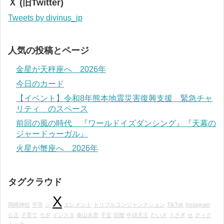
Ｘ (旧Twitter)
Tweets by divinus_jp
人気の投稿とページ
金星が天秤座へ 2026年
今日のカード
【イベント】令和8年熊本地震災害復興支援 緊急チャ
リティ のスペース
前回の風の時代 『ワールドイズダンシング』『天幕の
ジャードゥーガル』
火星が蟹座へ 2026年
タグクラウド
X
岡崎神社
平等
シ
エレメント
トリプルコンジャンクション
TikTok
Instagram
公正
子育て
七夕
インスタ
泰山夫君
子宝
旧暦
牛頭天王
たいざ
うさぎ
せ
ティク
トック