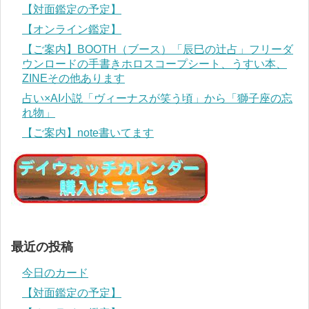
【対面鑑定の予定】
【オンライン鑑定】
【ご案内】BOOTH（ブース）「辰巳の辻占」フリーダ
ウンロードの手書きホロスコープシート、うすい本、
ZINEその他あります
占い×AI小説「ヴィーナスが笑う頃」から「獅子座の忘
れ物」
【ご案内】note書いてます
最近の投稿
今日のカード
【対面鑑定の予定】