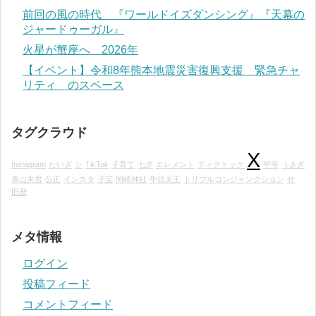
前回の風の時代 『ワールドイズダンシング』『天幕の
ジャードゥーガル』
火星が蟹座へ 2026年
【イベント】令和8年熊本地震災害復興支援 緊急チャ
リティ のスペース
タグクラウド
X
Instagram
たいざ
シ
TikTok
子育て
七夕
エレメント
ティクトック
平等
うさぎ
泰山夫君
公正
インスタ
子宝
岡崎神社
牛頭天王
トリプルコンジャンクション
せ
旧暦
メタ情報
ログイン
投稿フィード
コメントフィード