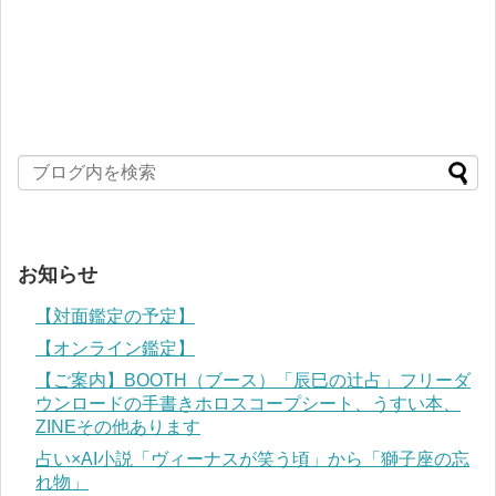
お知らせ
【対面鑑定の予定】
【オンライン鑑定】
【ご案内】BOOTH（ブース）「辰巳の辻占」フリーダ
ウンロードの手書きホロスコープシート、うすい本、
ZINEその他あります
占い×AI小説「ヴィーナスが笑う頃」から「獅子座の忘
れ物」