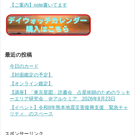
【ご案内】note書いてます
最近の投稿
今日のカード
【対面鑑定の予定】
【オンライン鑑定】
【講座】「東京星図」読書会 占星術師のためのラッキ
ーエリア研究会 ＠アルケミア 2026年8月23日
【イベント】令和8年熊本地震災害復興支援 緊急チャ
リティ のスペース
スポンサーリンク