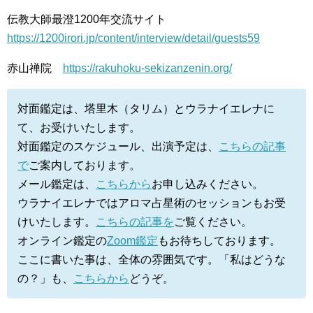
伝教大師最澄1200年交流サイト
https://1200irori.jp/content/interview/detail/guests59
赤山禅院
https://rakuhoku-sekizanzenin.org/
対面鑑定は、塔里木（タリム）とウラナイエレナに
て、お受けいたします。
対面鑑定のスケジュール、出演予定は、
こちらの記事
で
ご案内しております。
メール鑑定は、
こちらから
お申し込みください。
ウラナイエレナではアロマ占星術のセッションもお受
けいたします。
こちらの記事を
ご覧ください。
オンライン鑑定の
Zoom鑑定
もお待ちしております。
ここに書いた事は、全体の雰囲気です。「私はどうな
の？」も、
こちらから
どうぞ。