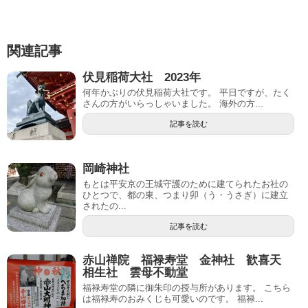
関連記事
伏見稲荷大社 2023年
何年かぶりの伏見稲荷大社です。 平日ですが、たく
さんの方がいらっしゃいました。 海外の方...
記事を読む
岡崎神社
もとは平安京の王城守護のために建てられたお社の
ひとつで、都の東、つまり卯（う・うさぎ）に建立
されたの...
記事を読む
赤山禅院 福禄寿堂 金神社 歓喜天
相生社 雲母不動堂
福禄寿堂の隣に御朱印の授与所があります。 こちら
は福禄寿のおみくじも可愛いのです。 福禄...