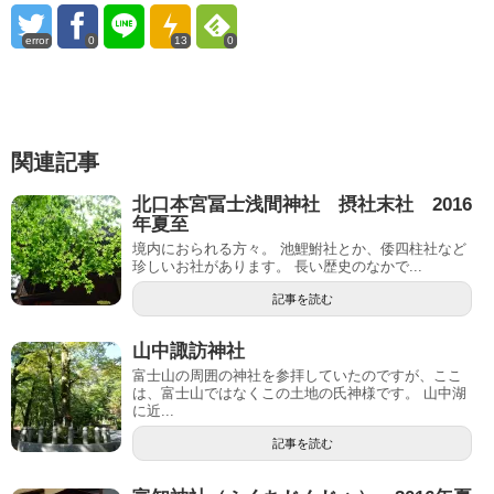
error
0
13
0
関連記事
北口本宮冨士浅間神社 摂社末社 2016
年夏至
境内におられる方々。 池鯉鮒社とか、倭四柱社など
珍しいお社があります。 長い歴史のなかで...
記事を読む
山中諏訪神社
富士山の周囲の神社を参拝していたのですが、ここ
は、富士山ではなくこの土地の氏神様です。 山中湖
に近...
記事を読む