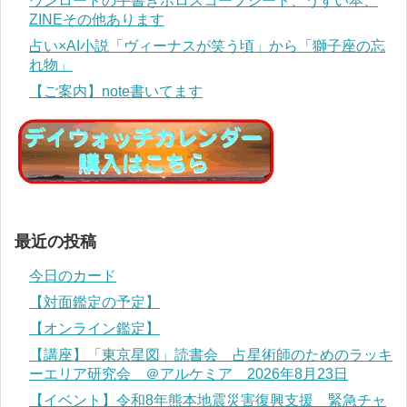
ウンロードの手書きホロスコープシート、うすい本、
ZINEその他あります
占い×AI小説「ヴィーナスが笑う頃」から「獅子座の忘
れ物」
【ご案内】note書いてます
最近の投稿
今日のカード
【対面鑑定の予定】
【オンライン鑑定】
【講座】「東京星図」読書会 占星術師のためのラッキ
ーエリア研究会 ＠アルケミア 2026年8月23日
【イベント】令和8年熊本地震災害復興支援 緊急チャ