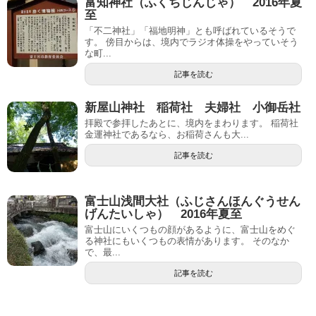
富知神社（ふくちじんじゃ） 2016年夏
至
「不二神社」「福地明神」とも呼ばれているそうで
す。 傍目からは、境内でラジオ体操をやっていそう
な町...
記事を読む
新屋山神社 稲荷社 夫婦社 小御岳社
拝殿で参拝したあとに、境内をまわります。 稲荷社
金運神社であるなら、お稲荷さんも大...
記事を読む
富士山浅間大社（ふじさんほんぐうせん
げんたいしゃ） 2016年夏至
富士山にいくつもの顔があるように、富士山をめぐ
る神社にもいくつもの表情があります。 そのなか
で、最...
記事を読む