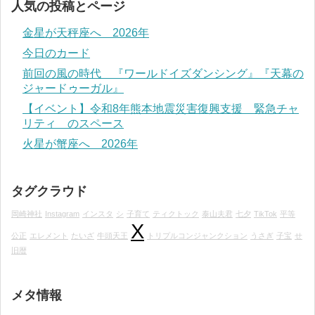
人気の投稿とページ
金星が天秤座へ 2026年
今日のカード
前回の風の時代 『ワールドイズダンシング』『天幕の
ジャードゥーガル』
【イベント】令和8年熊本地震災害復興支援 緊急チャ
リティ のスペース
火星が蟹座へ 2026年
タグクラウド
岡崎神社
Instagram
インスタ
シ
子育て
ティクトック
泰山夫君
七夕
TikTok
平等
X
公正
エレメント
たいざ
牛頭天王
トリプルコンジャンクション
うさぎ
子宝
せ
旧暦
メタ情報