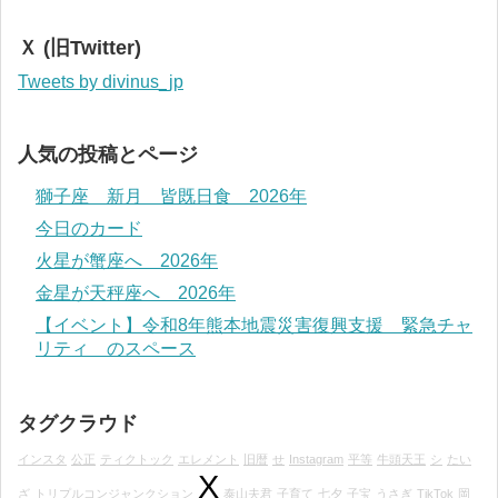
Ｘ (旧Twitter)
Tweets by divinus_jp
人気の投稿とページ
獅子座 新月 皆既日食 2026年
今日のカード
火星が蟹座へ 2026年
金星が天秤座へ 2026年
【イベント】令和8年熊本地震災害復興支援 緊急チャ
リティ のスペース
タグクラウド
インスタ
公正
ティクトック
エレメント
旧暦
せ
Instagram
平等
牛頭天王
シ
たい
X
ざ
トリプルコンジャンクション
泰山夫君
子育て
七夕
子宝
うさぎ
TikTok
岡