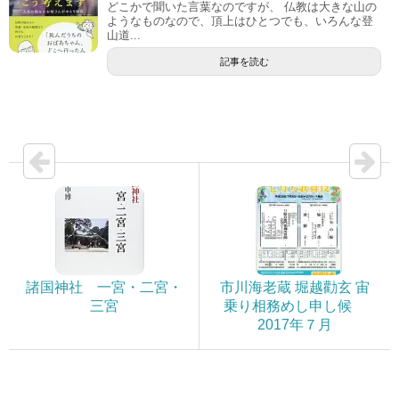
どこかで聞いた言葉なのですが、 仏教は大きな山の
ようなものなので、頂上はひとつでも、いろんな登
山道...
記事を読む
諸国神社 一宮・二宮・
市川海老蔵 堀越勸玄 宙
三宮
乗り相務めし申し候
2017年７月