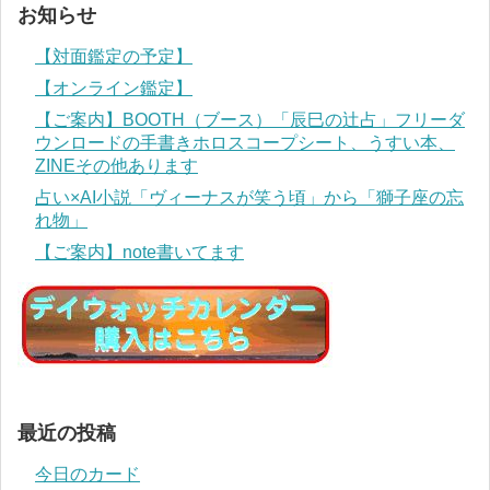
お知らせ
【対面鑑定の予定】
【オンライン鑑定】
【ご案内】BOOTH（ブース）「辰巳の辻占」フリーダ
ウンロードの手書きホロスコープシート、うすい本、
ZINEその他あります
占い×AI小説「ヴィーナスが笑う頃」から「獅子座の忘
れ物」
【ご案内】note書いてます
最近の投稿
今日のカード