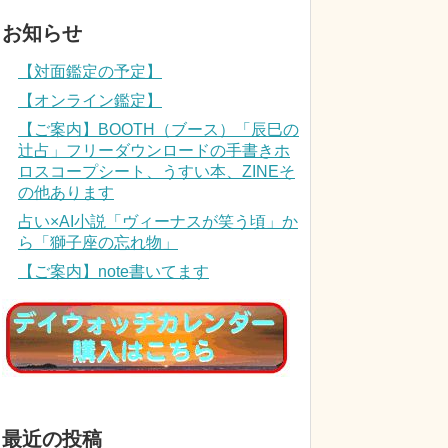
お知らせ
【対面鑑定の予定】
【オンライン鑑定】
【ご案内】BOOTH（ブース）「辰巳の
辻占」フリーダウンロードの手書きホ
ロスコープシート、うすい本、ZINEそ
の他あります
占い×AI小説「ヴィーナスが笑う頃」か
ら「獅子座の忘れ物」
【ご案内】note書いてます
最近の投稿