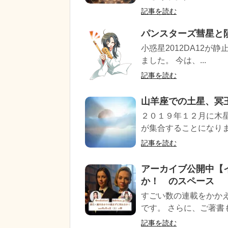
記事を読む
パンスターズ彗星と隕
小惑星2012DA12
ました。 今は、...
記事を読む
山羊座での土星、冥王
２０１９年１２月に木
が集合することになります
記事を読む
アーカイブ公開中【
か！ のスペース
すごい数の連載をかか
です。 さらに、ご著書も
記事を読む