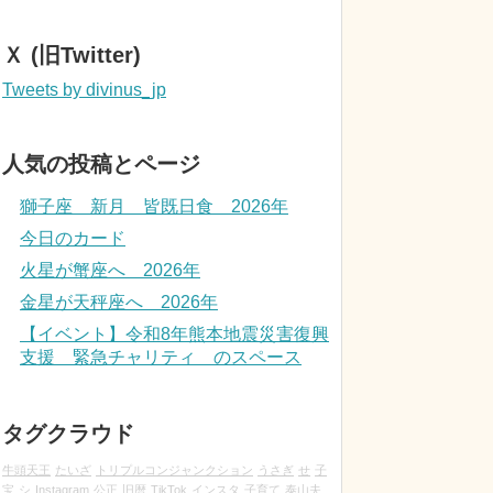
Ｘ (旧Twitter)
Tweets by divinus_jp
人気の投稿とページ
獅子座 新月 皆既日食 2026年
今日のカード
火星が蟹座へ 2026年
金星が天秤座へ 2026年
【イベント】令和8年熊本地震災害復興
支援 緊急チャリティ のスペース
タグクラウド
牛頭天王
たいざ
トリプルコンジャンクション
うさぎ
せ
子
宝
シ
Instagram
公正
旧暦
TikTok
インスタ
子育て
泰山夫