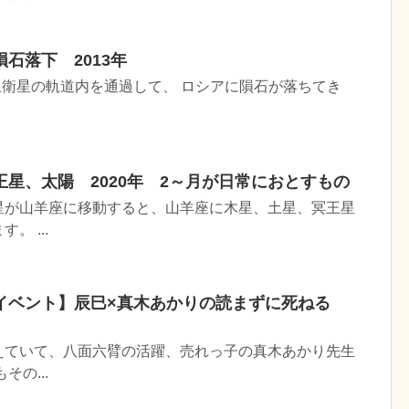
石落下 2013年
が静止衛星の軌道内を通過して、 ロシアに隕石が落ちてき
星、太陽 2020年 2～月が日常におとすもの
星が山羊座に移動すると、山羊座に木星、土星、冥王星
。 ...
イベント】辰巳×真木あかりの読まずに死ねる
えていて、八面六臂の活躍、売れっ子の真木あかり先生
その...