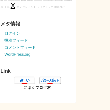
X
君
平等
七夕
エレメント
ティクトック
岡崎神社
メタ情報
ログイン
投稿フィード
コメントフィード
WordPress.org
Link
にほんブログ村