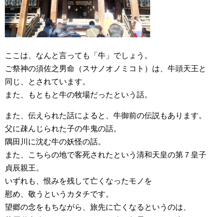
ここは、なんと言っても「牛」でしょう。
ご祭神の須佐之男命（スサノオノミコト）は、牛頭天王と
同じ、とされています。
また、もともと牛の牧場だったという話。
また、伝えられた話によると、牛御前の伝説もあります。
父に疎んじられた子の牛鬼の話。
隅田川に沈む牛の妖怪の話。
また、こちらの地で客死されたという清和天皇の第７皇子
貞辰親王。
いずれも、恨みを残して亡くなったモノを
慰め、敬うというカタチです。
望郷の念をもちながら、旅先に亡くなるというのは、