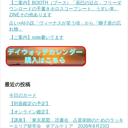
【ご案内】BOOTH（ブース）「辰巳の辻占」フリーダ
ウンロードの手書きホロスコープシート、うすい本、
ZINEその他あります
占い×AI小説「ヴィーナスが笑う頃」から「獅子座の忘
れ物」
【ご案内】note書いてます
最近の投稿
今日のカード
【対面鑑定の予定】
【オンライン鑑定】
【講座】「東京星図」読書会 占星術師のためのラッキ
ーエリア研究会 ＠アルケミア 2026年8月23日