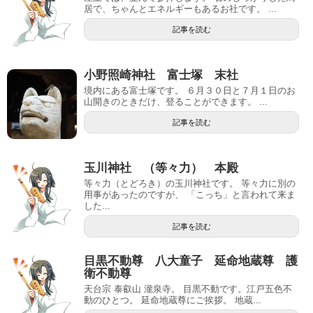
居で、ちゃんとエネルギーもあるお社です。 ...
記事を読む
小野照崎神社 富士塚 末社
境内にある富士塚です。 ６月３０日と７月１日のお
山開きのときだけ、登ることができます。 ...
記事を読む
玉川神社 （等々力） 本殿
等々力（とどろき）の玉川神社です。 等々力に別の
用事があったのですが、 「こっち」と言われて来ま
した...
記事を読む
目黒不動尊 八大童子 延命地蔵尊 護
衛不動尊
天台宗 泰叡山 瀧泉寺。 目黒不動です。江戸五色不
動のひとつ。 延命地蔵尊にご挨拶。 地蔵...