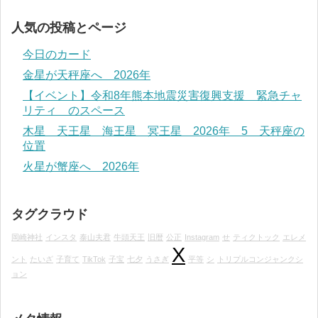
人気の投稿とページ
今日のカード
金星が天秤座へ 2026年
【イベント】令和8年熊本地震災害復興支援 緊急チャ
リティ のスペース
木星 天王星 海王星 冥王星 2026年 5 天秤座の
位置
火星が蟹座へ 2026年
タグクラウド
岡崎神社
インスタ
泰山夫君
牛頭天王
旧暦
公正
Instagram
せ
ティクトック
エレメ
X
ント
たいざ
子育て
TikTok
子宝
七夕
うさぎ
平等
シ
トリプルコンジャンクシ
ョン