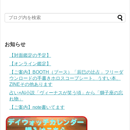
お知らせ
【対面鑑定の予定】
【オンライン鑑定】
【ご案内】BOOTH（ブース）「辰巳の辻占」フリーダ
ウンロードの手書きホロスコープシート、うすい本、
ZINEその他あります
占い×AI小説「ヴィーナスが笑う頃」から「獅子座の忘
れ物」
【ご案内】note書いてます