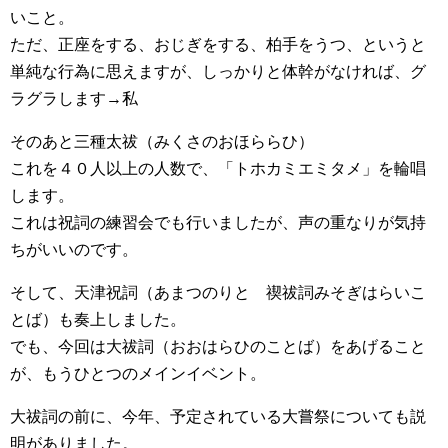
いこと。
ただ、正座をする、おじぎをする、柏手をうつ、というと
単純な行為に思えますが、しっかりと体幹がなければ、グ
ラグラします→私
そのあと三種太祓（みくさのおほららひ）
これを４０人以上の人数で、「トホカミエミタメ」を輪唱
します。
これは祝詞の練習会でも行いましたが、声の重なりが気持
ちがいいのです。
そして、天津祝詞（あまつのりと 禊祓詞みそぎはらいこ
とば）も奏上しました。
でも、今回は大祓詞（おおはらひのことば）をあげること
が、もうひとつのメインイベント。
大祓詞の前に、今年、予定されている大嘗祭についても説
明がありました。