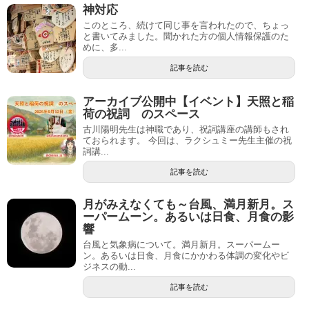
神対応
このところ、続けて同じ事を言われたので、ちょっ
と書いてみました。聞かれた方の個人情報保護のた
めに、多...
記事を読む
アーカイブ公開中【イベント】天照と稲
荷の祝詞 のスペース
古川陽明先生は神職であり、祝詞講座の講師もされ
ておられます。 今回は、ラクシュミー先生主催の祝
詞講...
記事を読む
月がみえなくても～台風、満月新月。ス
ーパームーン。あるいは日食、月食の影
響
台風と気象病について。満月新月。スーパームー
ン。あるいは日食、月食にかかわる体調の変化やビ
ジネスの動...
記事を読む