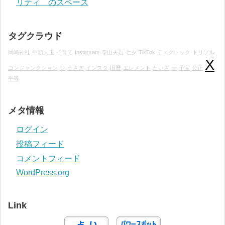
リティ のスペース
タグクラウド
岡崎神社
牛頭天王
子育て
Instagram
泰山夫君
七夕
TikTok
ティクトック
トリプル
X
コンジャンクション
シ
うさぎ
インスタ
旧暦
エレメント
たいざ
せ
子宝
公正
平等
メタ情報
ログイン
投稿フィード
コメントフィード
WordPress.org
Link